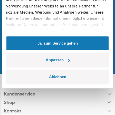
Neuigkeiten und exklusive Angebote.
Verwendung unserer Website an unsere Partner für
soziale Medien, Werbung und Analysen weiter. Unsere
Partner führen diese Informationen möglicherweise mit
Registrieren
weiteren Daten zusammen, die Sie ihnen bereitgestellt
haben oder die sie im Rahmen Ihrer Nutzung der Dienste
gesammelt haben.
Ja, zum Service gehen
Odwiedź nasz profil w serwis
Odwiedź nasz profil w ser
Odwiedź nasz profil w 
Odwiedź nasz profi
Odwiedź nasz pr
Folgen Sie uns auf
Anpassen
Ablehnen
Info
Kundenservice
Shop
Kontakt