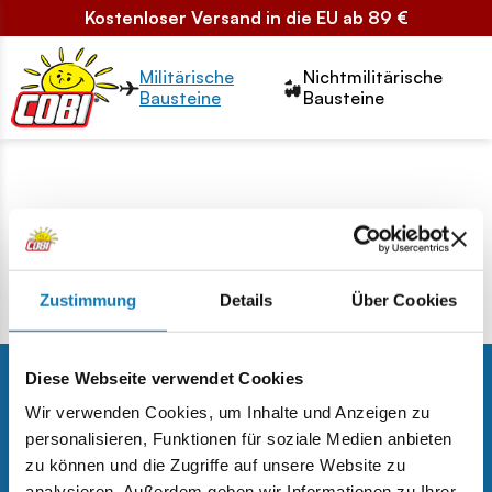
Kostenloser Versand in die EU ab 89 €
Przełącznik segmentów2
Militärische
Nichtmilitärische
Bausteine
Bausteine
Leere Seite
Diese Seite enthält keine Elemente.
Zustimmung
Details
Über Cookies
Diese Webseite verwendet Cookies
Wir verwenden Cookies, um Inhalte und Anzeigen zu
personalisieren, Funktionen für soziale Medien anbieten
Bleiben Sie auf dem Laufenden über
zu können und die Zugriffe auf unsere Website zu
Werbeaktionen,
analysieren. Außerdem geben wir Informationen zu Ihrer