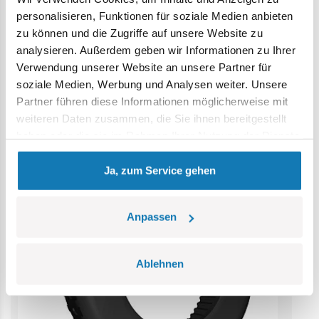
Erstickungsgefahr. Kleine Teile könnten verschluckt
personalisieren, Funktionen für soziale Medien anbieten
werden. Wir empfehlen, die Verpackung als Referenz
zu können und die Zugriffe auf unsere Website zu
aufzubewahren. Modell und Farben können leicht von der
analysieren. Außerdem geben wir Informationen zu Ihrer
Abbildung abweichen.
Verwendung unserer Website an unsere Partner für
soziale Medien, Werbung und Analysen weiter. Unsere
Kategorie Bestseller
Partner führen diese Informationen möglicherweise mit
weiteren Daten zusammen, die Sie ihnen bereitgestellt
haben oder die sie im Rahmen Ihrer Nutzung der Dienste
gesammelt haben.
Ja, zum Service gehen
Anpassen
Ablehnen