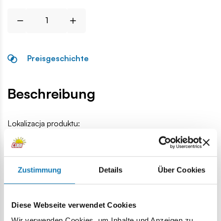
Preisgeschichte
Beschreibung
Lokalizacja produktu:
Homepage
Einzelteile
Reifen und Felgen
Track-Militärr
Zustimmung
Details
Über Cookies
Warnung
Diese Webseite verwendet Cookies
Achtung: Nicht für Kinder unter 36 Monaten geeignet.
Wir verwenden Cookies, um Inhalte und Anzeigen zu