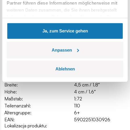
Partner führen diese Informationen möglicherweise mit
Zeichnungen und Symbolen,
weiteren Daten zusammen, die Sie ihnen bereitgestellt
Modellabmessungen (L x B x H): 10 cm (3,9 Zoll) x 4,5 cm
haben oder die sie im Rahmen Ihrer Nutzung der Dienste
(1,8 Zoll) x 4 cm (1,6 Zoll)
gesammelt haben.
Ja, zum Service gehen
Spezifikation
Anpassen
Katalog-Nr.:
COBI-3092
Ablehnen
Hersteller:
Cobi Factory SA
Länge:
10 cm / 3.9″
Breite:
4,5 cm / 1.8″
Höhe:
4 cm / 1.6″
Maßstab:
1:72
Teilenanzahl:
110
Altersgruppe:
6+
EAN:
5902251030926
Lokalizacja produktu: