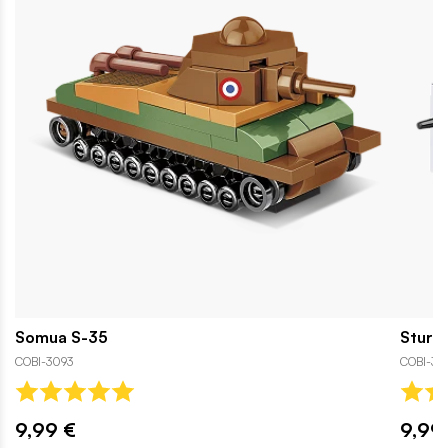
Somua S-35
Sturm
COBI-3093
COBI-30
9,99 €
9,99