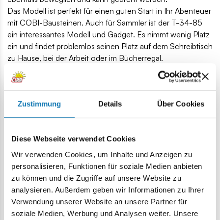
Das Modell ist perfekt für einen guten Start in Ihr Abenteuer
mit COBI-Bausteinen. Auch für Sammler ist der T-34-85
ein interessantes Modell und Gadget. Es nimmt wenig Platz
ein und findet problemlos seinen Platz auf dem Schreibtisch
zu Hause, bei der Arbeit oder im Bücherregal.
Wenn Sie ein fortgeschrittener Blockdesigner sind, bietet
Ihnen das Modell sehr interessante Elemente. Drücken Sie
Ihre Leidenschaft durch Blöcke aus und bauen Sie Block
Zustimmung
Details
Über Cookies
für Block Geschichte auf!
110 hochwertige Elemente,
hergestellt in der EU von einem Unternehmen mit über
Diese Webseite verwendet Cookies
20-jähriger Tradition,
Wir verwenden Cookies, um Inhalte und Anzeigen zu
die Sicherheitsstandards für Kinderprodukte erfüllen,
personalisieren, Funktionen für soziale Medien anbieten
voll kompatibel mit Klemm-Bausteinen anderer Marken,
zu können und die Zugriffe auf unsere Website zu
Blöcke mit Aufdrucken verformen sich nicht und
analysieren. Außerdem geben wir Informationen zu Ihrer
verblassen nicht beim Spielen oder unter
Verwendung unserer Website an unsere Partner für
Temperatureinfluss,
soziale Medien, Werbung und Analysen weiter. Unsere
klare und intuitive Anweisungen basierend auf