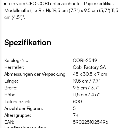
ein vom CEO COBI unterzeichnetes Papierzertifikat.
Modellmaße (L x B x H): 19,5 cm (7,7") x 9,5 cm (3,7") 11,5
cm (4,5")".
Spezifikation
Katalog-Nr.:
COBI-2549
Hersteller:
Cobi Factory SA
Abmessungen der Verpackung:
45 x 30,5 x 7 cm
Länge:
19,5 cm / 7.7″
Breite:
9,5 cm / 3.7″
Höhe:
11,5 cm / 4.5″
Teilenanzahl:
800
Anzahl der Figuren:
5
Altersgruppe:
7+
EAN:
5902251025496