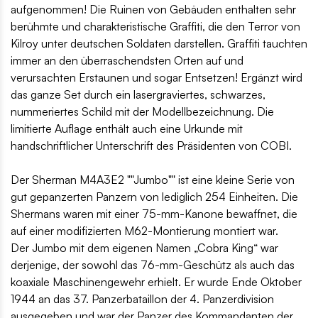
aufgenommen! Die Ruinen von Gebäuden enthalten sehr
berühmte und charakteristische Graffiti, die den Terror von
Kilroy unter deutschen Soldaten darstellen. Graffiti tauchten
immer an den überraschendsten Orten auf und
verursachten Erstaunen und sogar Entsetzen! Ergänzt wird
das ganze Set durch ein lasergraviertes, schwarzes,
nummeriertes Schild mit der Modellbezeichnung. Die
limitierte Auflage enthält auch eine Urkunde mit
handschriftlicher Unterschrift des Präsidenten von COBI.
Der Sherman M4A3E2 ""Jumbo"" ist eine kleine Serie von
gut gepanzerten Panzern von lediglich 254 Einheiten. Die
Shermans waren mit einer 75-mm-Kanone bewaffnet, die
auf einer modifizierten M62-Montierung montiert war.
Der Jumbo mit dem eigenen Namen „Cobra King“ war
derjenige, der sowohl das 76-mm-Geschütz als auch das
koaxiale Maschinengewehr erhielt. Er wurde Ende Oktober
1944 an das 37. Panzerbataillon der 4. Panzerdivision
ausgegeben und war der Panzer des Kommandanten der