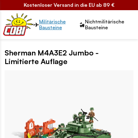
Kostenloser Versand in die EU ab 89 €
Przełącznik segmentów2
Militärische
Nichtmilitärische
Bausteine
Bausteine
Sherman M4A3E2 Jumbo -
Limitierte Auflage