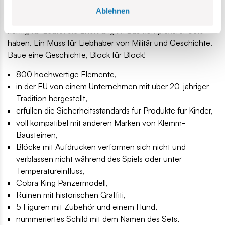
Unterschrift des Präsidenten der COBI-Gesellschaft.
Ablehnen
Der Sherman Jumbo ist ein großartiges Sammlerset, genau
richtig für Leute, die Erfahrung im Bau komplexerer Sets
haben. Ein Muss für Liebhaber von Militär und Geschichte.
Baue eine Geschichte, Block für Block!
800 hochwertige Elemente,
in der EU von einem Unternehmen mit über 20-jähriger
Tradition hergestellt,
erfüllen die Sicherheitsstandards für Produkte für Kinder,
voll kompatibel mit anderen Marken von Klemm-
Bausteinen,
Blöcke mit Aufdrucken verformen sich nicht und
verblassen nicht während des Spiels oder unter
Temperatureinfluss,
Cobra King Panzermodell,
Ruinen mit historischen Graffiti,
5 Figuren mit Zubehör und einem Hund,
nummeriertes Schild mit dem Namen des Sets,