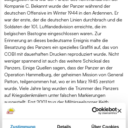
Kompanie C. Bekannt wurde der Panzer während der
deutschen Offensive im Winter 1944 in den Ardennen. Er
war der erste, der die deutschen Linien durchbrach und die
Soldaten der 101. Luftlandedivision erreichte, die im
belgischen Bastogne eingeschlossen waren. Zur
Erinnerung an dieses bedeutsame Ereignis malte die
Besatzung des Panzers ein spezielles Graffiti auf, das von
COBI mit dauerhaften Drucken reproduziert wurde. Nicht
weniger spannend ist auch das weitere Schicksal des
Panzers. Einige Quellen sagen, dass der Panzer an der
Operation Hammelburg, der geheimen Mission von General
Patton, teilgenommen hat, wo er im März 1945 zerstört
wurde. Viele Jahre lang wurden die Trümmer des Panzers
auf Kriegsdenkmälern unter falschen Markierungen
ausgestellt. Erst 2001 trug der Militärseelsorger Keith
Goode dazu bei, die wahre Geschichte eines anonymen
Wracks aufzudecken. Der Panzer wurde im Patton Museum
sorgfältig restauriert und befindet sich jetzt in Fort Benning,
Zustimmung
Details
Über Cookies