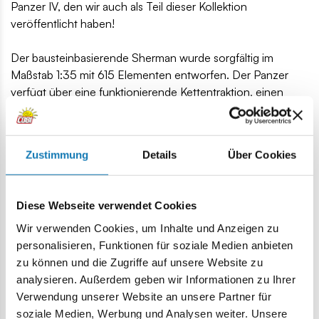
Panzer IV, den wir auch als Teil dieser Kollektion
veröffentlicht haben!
Der bausteinbasierende Sherman wurde sorgfältig im
Maßstab 1:35 mit 615 Elementen entworfen. Der Panzer
verfügt über eine funktionierende Kettentraktion, einen
drehbaren Turm, einen beweglichen Lauf, eine
Öffnungsluke und eine Wartungsluke mit einem Block-
Dummy-Motor darunter. Das Set enthält eine Figur eines
Zustimmung
Details
Über Cookies
amerikanischen Panzerfahrers mit Kopfhörer und eine
Maschinenpistole M3 "Grease Gun". Die Bausteine sind mit
hochwertigen Drucken versehen, die die Markierungen und
Diese Webseite verwendet Cookies
Details des Panzers sowie die Details der Uniform des
Panzerkommandanten wiedergeben. Das Set wurde mit
Wir verwenden Cookies, um Inhalte und Anzeigen zu
Liebe zum Detail entwickelt und ist zudem eine tolle
personalisieren, Funktionen für soziale Medien anbieten
Erweiterung der beliebten COBI Historical Collection Serie!
zu können und die Zugriffe auf unsere Website zu
Fans von Geschichte, Bausteinen und virtueller
analysieren. Außerdem geben wir Informationen zu Ihrer
Unterhaltung werden hier fündig!
Verwendung unserer Website an unsere Partner für
soziale Medien, Werbung und Analysen weiter. Unsere