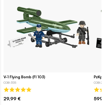
V-1 Flying Bomb (FI 103)
PzKpfw
COBI-3135
COBI-28
29,99 €
599,