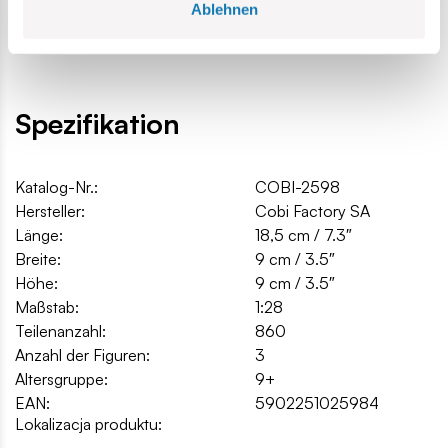
Ablehnen
Modellabmessungen (Länge x Breite x Höhe): 18 cm (7,3
Zoll) x 9 cm (3,5 Zoll) x 9 cm (3,5 Zoll)
Spezifikation
Katalog-Nr.:
COBI-2598
Hersteller:
Cobi Factory SA
Länge:
18,5 cm / 7.3″
Breite:
9 cm / 3.5″
Höhe:
9 cm / 3.5″
Maßstab:
1:28
Teilenanzahl:
860
Anzahl der Figuren:
3
Altersgruppe:
9+
EAN:
5902251025984
Lokalizacja produktu: