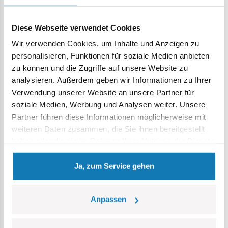
ändern, was es vor feindlichen Gegenangriffen schützte.
Sie wurden in begrenzter Stückzahl hergestellt, erlangten
Diese Webseite verwendet Cookies
jedoch Anerkennung für ihre Wirksamkeit und
Zuverlässigkeit im Einsatz als mobile Artillerie.
Wir verwenden Cookies, um Inhalte und Anzeigen zu
personalisieren, Funktionen für soziale Medien anbieten
860 hochwertige Elemente,
zu können und die Zugriffe auf unsere Website zu
hergestellt in der EU von einem Unternehmen mit über
analysieren. Außerdem geben wir Informationen zu Ihrer
35-jähriger Tradition,
Verwendung unserer Website an unsere Partner für
die Sicherheitsstandards für Kinderprodukte erfüllen,
soziale Medien, Werbung und Analysen weiter. Unsere
voll kompatibel mit Klemm-Bausteinen anderer Marken,
Partner führen diese Informationen möglicherweise mit
Es wurden nur permanente Drucke verwendet, es
weiteren Daten zusammen, die Sie ihnen bereitgestellt
wurden keine Aufkleber verwendet.
haben oder die sie im Rahmen Ihrer Nutzung der Dienste
klare und intuitive Aufbauanleitung basierend auf
gesammelt haben.
Zeichnungen und Symbolen,
Ja, zum Service gehen
Artilleriefigur,
zwei exklusive Fallschirmjägerfiguren,
Typenschild,
Anpassen
Abnehmbares Mini-Motormodell
Maßstab 1:28,