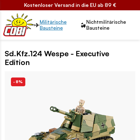
Kostenloser Versand in die EU ab 89 €
Przełącznik segmentów2
Militärische
Nichtmilitärische
Bausteine
Bausteine
Sd.Kfz.124 Wespe - Executive
Edition
-8%