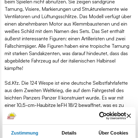
beim Spielen nicht abnutzen. Sie zeigen sandgrüne
Tarnung, Visiere, Markierungen und Strukturelemente wie
Ventilatoren und Lüftungsschlitze. Das Modell verfügt über
einen abnehmbaren Motor aus Klemmbaustenen und ein
weißes Schild mit dem Namen des Sets. Das Set enthält
äußerst interessante Figuren: einen Artilleristen und zwei
Fallschirmjäger. Alle Figuren haben eine tropische Tarnung
mit starken Sandakzenten, was darauf hindeutet, dass das
abgebildete Fahrzeug auf der italienischen Halbinsel
kämpfte!
Sd.Kfz. Die 124 Wespe ist eine deutsche Selbstfahrlafette
aus dem Zweiten Weltkrieg, die auf dem Fahrgestell des
leichten Panzers Panzer II konstruiert wurde. Es war mit
einer 10,5-cm-Haubitze leFH 18/2 bewaffnet, was es zu
einer effektiven Artillerieunterstützung für deutsche
Panzereinheiten machte. Die Wespe wurde 1943 in Dienst
gestellt und an der Ost- und Westfront eingesetzt. Dank
Zustimmung
Details
Über Cookies
seiner Beweglichkeit konnte es seine Position schnell