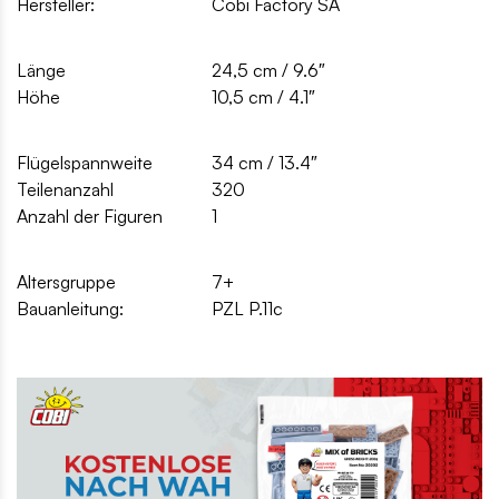
Hersteller:
Cobi Factory SA
Länge
24,5 cm / 9.6″
Höhe
10,5 cm / 4.1″
Flügelspannweite
34 cm / 13.4″
Teilenanzahl
320
Anzahl der Figuren
1
Altersgruppe
7+
Bauanleitung:
PZL P.11c