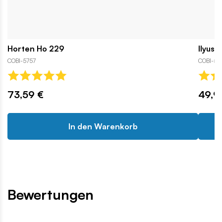
Horten Ho 229
Ilyush
COBI-5757
COBI-57
73,59 €
49,9
In den Warenkorb
Bewertungen