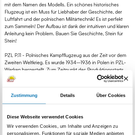
mit dem Namen des Modells. Ein schönes historisches
Flugzeug ist ein Muss für Liebhaber der Geschichte, der
Luftfahrt und der polnischen Militärtechnik! Es ist perfekt
zum Sammeln! Der Aufbau ist dank der intuitiven und klaren
Anleitung kein Problem. Bauen Sie Geschichte, Stein für
Stein!
PZL P.11 - Polnisches Kampfflugzeug aus der Zeit vor dem
Zweiten Weltkrieg. Es wurde 1934–1936 in Polen in PZL-
Werken hergestellt. Zum Zeitpunkt des Produktionsstarts
gehörte das Flugzeug in Bezug auf Modernität zur
Weltspitze. Leider war es zum Zeitpunkt des Tests
moderneren deutschen Flugzeugen bereits unterlegen.
Zustimmung
Details
Über Cookies
Das Modell hat historische Markierungen vom September
1939.
Diese Webseite verwendet Cookies
320 hochwertige Elemente
hergestellt in der EU von einem Unternehmen mit über
Wir verwenden Cookies, um Inhalte und Anzeigen zu
20-jähriger Tradition,
personalisieren, Funktionen für soziale Medien anbieten