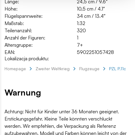
Länge:
24,5 cm / 9.6″
Höhe:
10,5 cm / 4.1″
Flügelspannweite:
34 cm / 13.4″
Maßstab:
1:32
Teilenanzahl:
320
Anzahl der Figuren:
1
Altersgruppe:
7+
EAN:
5902251057428
Lokalizacja produktu:
Homepage
Zweiter Weltkrieg
Flugzeuge
PZL P.11c
Warnung
Achtung: Nicht für Kinder unter 36 Monaten geeignet.
Erstickungsgefahr. Kleine Teile könnten verschluckt
werden. Wir empfehlen, die Verpackung als Referenz
aufzubewahren. Modell und Farben können leicht von der