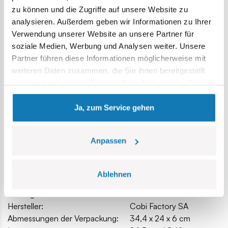
Sicherheitsstandards für Kinderprodukte erfüllen,
zu können und die Zugriffe auf unsere Website zu
voll kompatibel mit Klemm-Bausteinen anderer Marken,
analysieren. Außerdem geben wir Informationen zu Ihrer
Blöcke mit Aufdruck verformen sich nicht und verblassen
Verwendung unserer Website an unsere Partner für
nicht beim Spielen oder unter Temperatureinfluss,
soziale Medien, Werbung und Analysen weiter. Unsere
Modell im Maßstab 1:32,
Partner führen diese Informationen möglicherweise mit
Figur,
weiteren Daten zusammen, die Sie ihnen bereitgestellt
ein Block mit dem Namen des Sets,
haben oder die sie im Rahmen Ihrer Nutzung der Dienste
TAMPONDRUCK, nur Drucke,
gesammelt haben.
Abmessungen des Modells (L x B x H): 24,5 cm (9,6") x 34
Ja, zum Service gehen
cm (13,4") x 10,5 cm (4,1")
Anpassen
Spezifikation
Ablehnen
Katalog-Nr.:
COBI-5742
Hersteller:
Cobi Factory SA
Abmessungen der Verpackung:
34,4 x 24 x 6 cm