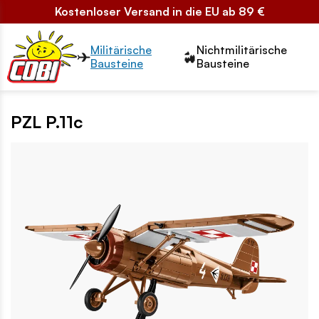
Kostenloser Versand in die EU ab 89 €
Przełącznik segmentów2
Militärische
Nichtmilitärische
Bausteine
Bausteine
PZL P.11c