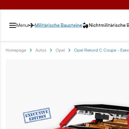
Przełącznik segmentów2
Menu
Militärische Bausteine
Nichtmilitärische 
Homepage
Autos
Opel
Opel Rekord C Coupe - Execu