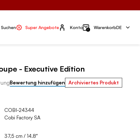
Konto
Suchen
Super Angebote
Konto
Warenkorb
DE
0
upe - Executive Edition
tung
Bewertung hinzufügen
Archiviertes Produkt
COBI-24344
Cobi Factory SA
37,5 cm / 14.8″