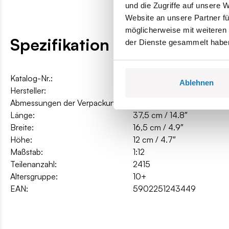
und die Zugriffe auf unsere 
Website an unsere Partner fü
möglicherweise mit weiteren
Spezifikation
der Dienste gesammelt habe
Katalog-Nr.:
COBI-24344
Ablehnen
Hersteller:
Cobi Factory SA
Abmessungen der Verpackung:
45 x 32 x 11 cm
Länge:
37,5 cm / 14.8″
Breite:
16,5 cm / 4.9″
Höhe:
12 cm / 4.7″
Maßstab:
1:12
Teilenanzahl:
2415
Altersgruppe:
10+
EAN:
5902251243449