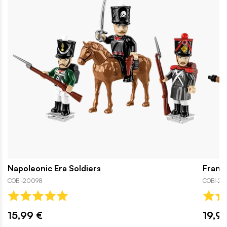
Napoleonic Era Soldiers
Franzö
COBI-20098
COBI-20
15,99 €
19,9