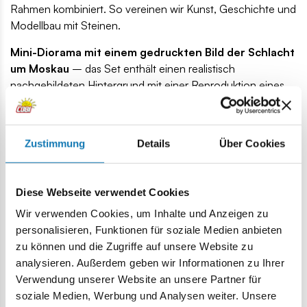
Rahmen kombiniert. So vereinen wir Kunst, Geschichte und
Modellbau mit Steinen.
Mini-Diorama mit einem gedruckten Bild der Schlacht
um Moskau
– das Set enthält einen realistisch
nachgebildeten Hintergrund mit einer Reproduktion eines
Gemäldes, das eine Szene aus der Schlacht von Borodino
darstellt. Es handelt sich um ein Gemälde von Louis-
François Lejeune, der als Adjutant von Marschall Berthier
Zustimmung
Details
Über Cookies
direkt an dieser Schlacht teilnahm. Der Detailreichtum und
die Tatsache, dass das Werk von einem direkten
Augenzeugen der dargestellten Ereignisse gemalt wurde,
Diese Webseite verwendet Cookies
erhöhen seinen historischen Wert und waren die
Wir verwenden Cookies, um Inhalte und Anzeigen zu
wichtigsten Gründe für die Wahl dieses Gemäldes als
personalisieren, Funktionen für soziale Medien anbieten
Hintergrund für das Diorama.
zu können und die Zugriffe auf unsere Website zu
analysieren. Außerdem geben wir Informationen zu Ihrer
Verwendung unserer Website an unsere Partner für
soziale Medien, Werbung und Analysen weiter. Unsere