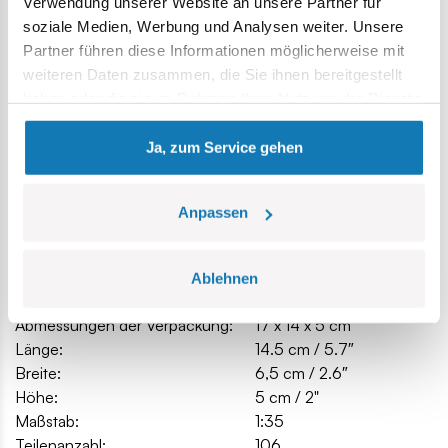
Verwendung unserer Website an unsere Partner für
soziale Medien, Werbung und Analysen weiter. Unsere
Partner führen diese Informationen möglicherweise mit
weiteren Daten zusammen, die Sie ihnen bereitgestellt
haben oder die sie im Rahmen Ihrer Nutzung der Dienste
gesammelt haben.
Ja, zum Service gehen
Spezifikation
Anpassen
Katalog-Nr.:
COBI-24569
Ablehnen
Hersteller:
Cobi Factory SA
Abmessungen der Verpackung:
17 x 14 x 5 cm
Länge:
14.5 cm / 5.7″
Breite:
6,5 cm / 2.6″
Höhe:
5 cm / 2"
Maßstab:
1:35
Teilenanzahl:
106