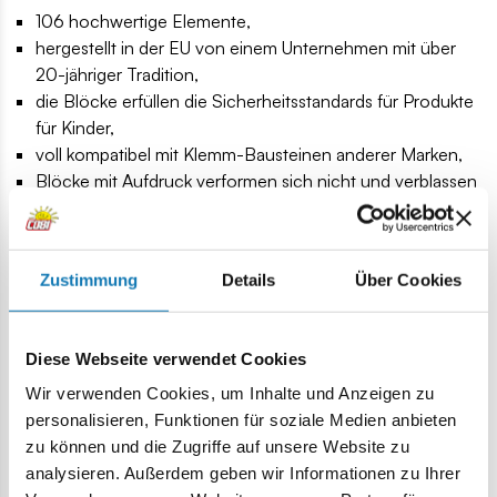
106 hochwertige Elemente,
hergestellt in der EU von einem Unternehmen mit über
20-jähriger Tradition,
die Blöcke erfüllen die Sicherheitsstandards für Produkte
für Kinder,
voll kompatibel mit Klemm-Bausteinen anderer Marken,
Blöcke mit Aufdruck verformen sich nicht und verblassen
nicht beim Spielen oder unter Temperatureinfluss,
klare und intuitive Anleitung basierend auf Zeichnungen
und Symbolen,
Zustimmung
Details
Über Cookies
ausgestellt unter der Originallizenz von Maserati,
bewegliche Räder sorgen für großen Spaß mit dem
Modell,
Diese Webseite verwendet Cookies
Fahrzeugmodell: Maserati Levante GTS.
Abmessungen der Box (L x B x H): 17 x 14 x 4,5 cm.
Wir verwenden Cookies, um Inhalte und Anzeigen zu
Abmessungen des Modells (L x B x H): 14,5 cm (5,7) x 6,5
personalisieren, Funktionen für soziale Medien anbieten
cm (2,6") x 5 cm (2")
zu können und die Zugriffe auf unsere Website zu
analysieren. Außerdem geben wir Informationen zu Ihrer