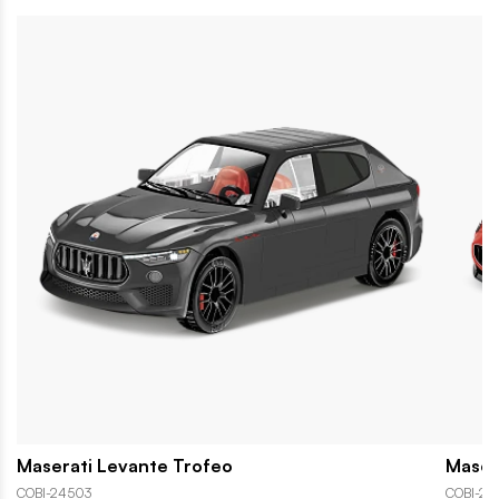
Maserati Levante Trofeo
Maser
COBI-24503
COBI-24