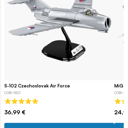
S-102 Czechoslovak Air Force
MiG-1
COBI-5821
COBI-58
36,99 €
24,9