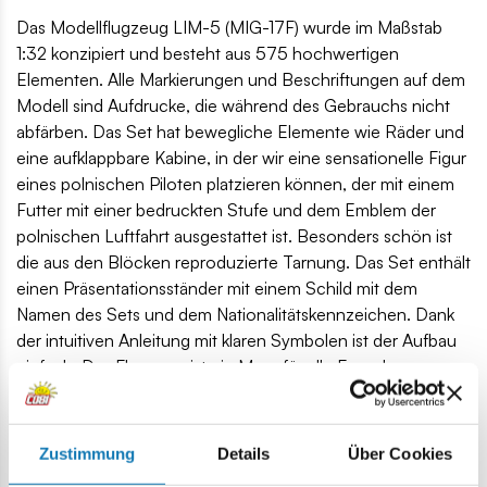
Das Modellflugzeug LIM-5 (MIG-17F) wurde im Maßstab
1:32 konzipiert und besteht aus 575 hochwertigen
Elementen. Alle Markierungen und Beschriftungen auf dem
Modell sind Aufdrucke, die während des Gebrauchs nicht
abfärben. Das Set hat bewegliche Elemente wie Räder und
eine aufklappbare Kabine, in der wir eine sensationelle Figur
eines polnischen Piloten platzieren können, der mit einem
Futter mit einer bedruckten Stufe und dem Emblem der
polnischen Luftfahrt ausgestattet ist. Besonders schön ist
die aus den Blöcken reproduzierte Tarnung. Das Set enthält
einen Präsentationsständer mit einem Schild mit dem
Namen des Sets und dem Nationalitätskennzeichen. Dank
der intuitiven Anleitung mit klaren Symbolen ist der Aufbau
einfach. Das Flugzeug ist ein Muss für alle Fans der
Luftfahrt, des Militärs und der Militärtechnik. Es ist auch eine
perfekte Ergänzung zu den Sammlungen Streitkräfte, Kalter
Krieg und Koreakrieg. In dieser Serie haben wir auch die
Zustimmung
Details
Über Cookies
sowjetische Version der Flugzeuge LIM-1, MIG-15 und der