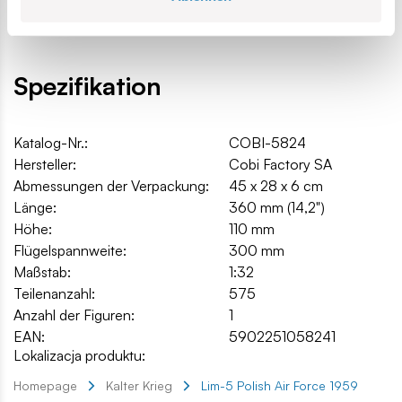
Höhe ab Basis - 150mm
Spezifikation
Katalog-Nr.:
COBI-5824
Hersteller:
Cobi Factory SA
Abmessungen der Verpackung:
45 x 28 x 6 cm
Länge:
360 mm (14,2")
Höhe:
110 mm
Flügelspannweite:
300 mm
Maßstab:
1:32
Teilenanzahl:
575
Anzahl der Figuren:
1
EAN:
5902251058241
Lokalizacja produktu:
Homepage
Kalter Krieg
Lim-5 Polish Air Force 1959