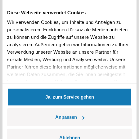
tschechoslowakischen S-102 veröffentlicht.
Das Set wurde vollständig in Polen in der Europäischen
Diese Webseite verwendet Cookies
Union hergestellt.
Wir verwenden Cookies, um Inhalte und Anzeigen zu
575 hochwertige Elemente,
personalisieren, Funktionen für soziale Medien anbieten
hergestellt in der EU von einem Unternehmen mit über
zu können und die Zugriffe auf unsere Website zu
20-jähriger Tradition,
analysieren. Außerdem geben wir Informationen zu Ihrer
die Sicherheitsstandards für Produkte für Kinder erfüllen,
Verwendung unserer Website an unsere Partner für
voll kompatibel mit Klemm-Bausteinen anderer Marken,
soziale Medien, Werbung und Analysen weiter. Unsere
Blöcke mit Aufdruck verformen sich nicht und verblassen
Partner führen diese Informationen möglicherweise mit
nicht beim Spielen oder unter Temperatureinfluss,
weiteren Daten zusammen, die Sie ihnen bereitgestellt
klare und intuitive Anleitung basierend auf Zeichnungen
haben oder die sie im Rahmen Ihrer Nutzung der Dienste
und Symbolen,
gesammelt haben.
100% Drucke, keine Aufkleber,
Ja, zum Service gehen
Blockausstellungsstand,
Typenschild,
Anpassen
Pilotenfigur.
Modellabmessungen (Länge x Breite x Höhe):
360 mm x 300 mm x 110 mm
Ablehnen