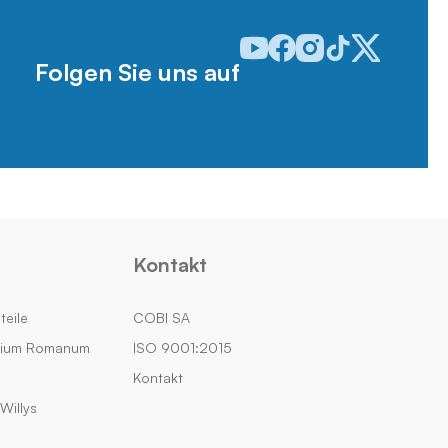
Odwiedź nasz profil w serwisie
Odwiedź nasz profil w serw
Odwiedź nasz profil w 
Odwiedź nasz profi
Odwiedź nasz p
Folgen Sie uns auf
Kontakt
teile
COBI SA
rium Romanum
ISO 9001:2015
Kontakt
Willys