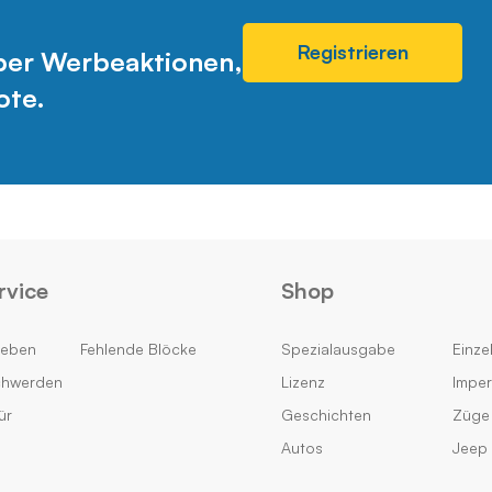
Registrieren
über Werbeaktionen,
ote.
rvice
Shop
geben
Fehlende Blöcke
Spezialausgabe
Einzel
chwerden
Lizenz
Impe
ür
Geschichten
Züge
Autos
Jeep 