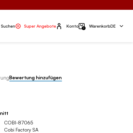
Konto
Suchen
Super Angebote
Konto
Warenkorb
DE
0
tung
Bewertung hinzufügen
nitt
COBI-87065
Cobi Factory SA