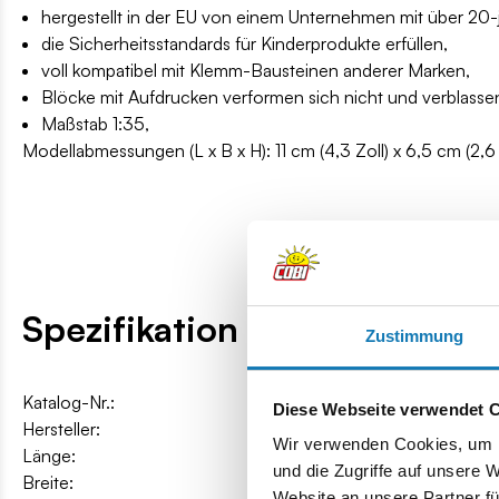
hergestellt in der EU von einem Unternehmen mit über 20-jä
die Sicherheitsstandards für Kinderprodukte erfüllen,
voll kompatibel mit Klemm-Bausteinen anderer Marken,
Blöcke mit Aufdrucken verformen sich nicht und verblassen
Maßstab 1:35,
Modellabmessungen (L x B x H): 11 cm (4,3 Zoll) x 6,5 cm (2,6 Z
Spezifikation
Zustimmung
Katalog-Nr.:
COBI-24509
Diese Webseite verwendet 
Hersteller:
Cobi Factory SA
Wir verwenden Cookies, um I
Länge:
11 cm / 4.3″
und die Zugriffe auf unsere 
Breite:
6,5 cm / 2.6″
Website an unsere Partner fü