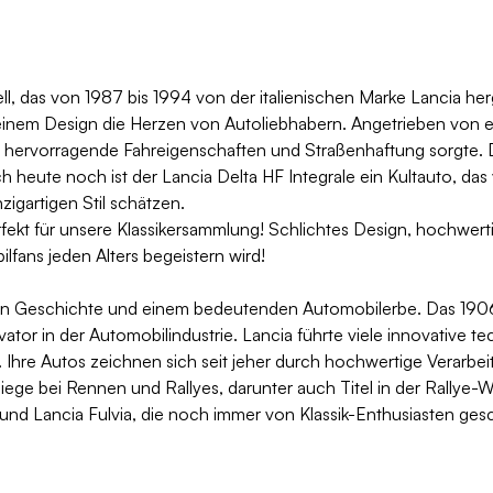
ll, das von 1987 bis 1994 von der italienischen Marke Lancia h
einem Design die Herzen von Autoliebhabern. Angetrieben von 
ür hervorragende Fahreigenschaften und Straßenhaftung sorgte. D
uch heute noch ist der Lancia Delta HF Integrale ein Kultauto, d
zigartigen Stil schätzen.
rfekt für unsere Klassikersammlung! Schlichtes Design, hochwer
fans jeden Alters begeistern wird!
reichen Geschichte und einem bedeutenden Automobilerbe. Das 19
tor in der Automobilindustrie. Lancia führte viele innovative t
Ihre Autos zeichnen sich seit jeher durch hochwertige Verarbei
ge bei Rennen und Rallyes, darunter auch Titel in der Rallye-We
s und Lancia Fulvia, die noch immer von Klassik-Enthusiasten ge