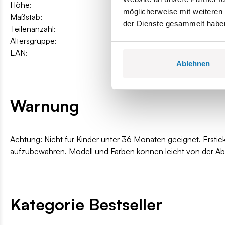
Höhe:
4,5 cm / 1.8″
möglicherweise mit weiteren
Maßstab:
1:35
der Dienste gesammelt habe
Teilenanzahl:
64
Altersgruppe:
6+
EAN:
5902251245092
Ablehnen
Warnung
Achtung: Nicht für Kinder unter 36 Monaten geeignet. Erstic
aufzubewahren. Modell und Farben können leicht von der A
Kategorie Bestseller