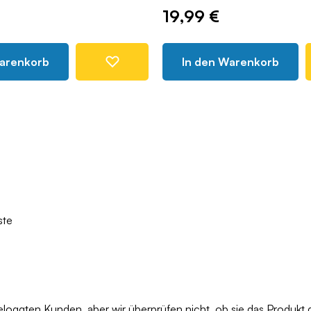
19,99 €
Warenkorb
In den Warenkorb
ste
oggten Kunden, aber wir überprüfen nicht, ob sie das Produkt 