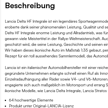
Beschreibung
Lancia Delta HF Integrale ist ein legendäres Sportwagenmode
eroberte dank seiner phänomenalen Leistung, Qualität und s
Delta HF Integrale enorme Leistung und Allradantrieb, was f
gewann viele Meistertitel in der Rallye-Weltmeisterschaft. A
geschätzt wird, die seine Leistung, Geschichte und seinen ein
Wir haben dieses ikonische Auto im Maßstab 1:35 gebaut, pe
Rezept für ein toll aussehendes Sammlermodell, das Automobil
Lancia ist ein italienischer Automobilhersteller mit einer 
gegründete Unternehmen erlangte schnell einen Ruf als Innova
Einzelradaufhängung aller Räder sowie V4- und V6-Motoren. 
engagierte sich auch maßgeblich im Motorsport und errang Sie
ikonische Modelle, wie Lancia Delta Integrale, Lancia Strato
64 hochwertige Elemente
Produkt unter Original-LANCIA-Lizenz