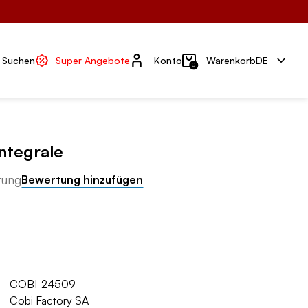
Konto
Suchen
Super Angebote
Konto
Warenkorb
DE
0
Integrale
tung
Bewertung hinzufügen
COBI-24509
Cobi Factory SA