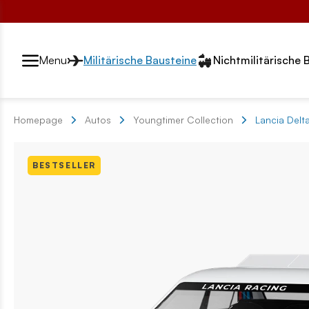
Przełącznik segmentów2
Menu
Militärische Bausteine
Nichtmilitärische 
Homepage
Autos
Youngtimer Collection
Lancia Delta
BESTSELLER