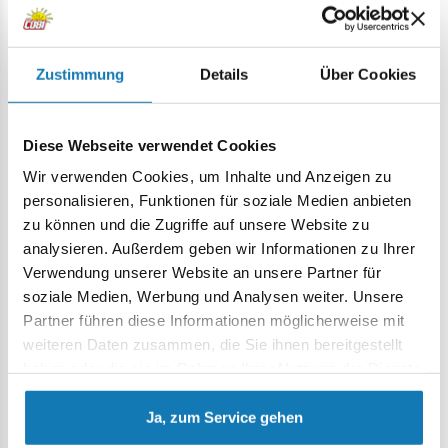
Geländefahrzeug, das im Zweiten Weltkrieg hergestellt
wurde. Es wurde als Reaktion auf den Bedarf der
Wehrmacht an einem einfach zu wartenden,
Zustimmung
Details
Über Cookies
wirtschaftlichen und zuverlässigen Fahrzeug für den Einsatz
in unterschiedlichem Gelände entwickelt. Im Zeitraum
1940-1945 wurden mehr als 50.000 Exemplare dieses
Diese Webseite verwendet Cookies
Fahrzeugs hergestellt. Es wurde hauptsächlich als
Gelände-, Transport-, Sanitäts- und Aufklärungsfahrzeug
Wir verwenden Cookies, um Inhalte und Anzeigen zu
sowie als Plattform für die Montage leichter Waffen
personalisieren, Funktionen für soziale Medien anbieten
eingesetzt. Nach dem Zweiten Weltkrieg wurden einige der
zu können und die Zugriffe auf unsere Website zu
erhaltenen Kübelwagen weiterhin von verschiedenen
analysieren. Außerdem geben wir Informationen zu Ihrer
Ländern genutzt und auch als Zivilfahrzeuge eingesetzt.
Verwendung unserer Website an unsere Partner für
Dank seiner Funktionalität, Leichtigkeit und Zuverlässigkeit
soziale Medien, Werbung und Analysen weiter. Unsere
ist der Kübelwagen zu einem klassischen Symbol des
Partner führen diese Informationen möglicherweise mit
Geländewagens geworden und wird auch heute noch von
weiteren Daten zusammen, die Sie ihnen bereitgestellt
Automobilbegeisterten auf der ganzen Welt geschätzt.
haben oder die sie im Rahmen Ihrer Nutzung der Dienste
gesammelt haben.
1530 hochwertige Elemente,
Ja, zum Service gehen
hergestellt in der EU von einem Unternehmen mit über