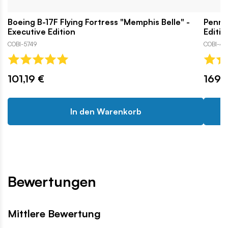
Boeing B-17F Flying Fortress "Memphis Belle" -
Pennsy
Executive Edition
Editio
COBI-5749
COBI-4
101,19 €
169,
In den Warenkorb
Bewertungen
Mittlere Bewertung