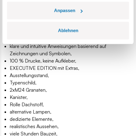
26-jähriger Tradition,
die Sicherheitsstandards für Kinderprodukte erfüllen,
Anpassen
voll kompatibel mit Klemm-Bausteinen anderer Marken,
Blöcke mit Aufdrucken verformen sich nicht und
Ablehnen
verblassen nicht beim Spielen oder unter
Temperatureinfluss,
klare und intuitive Anweisungen basierend auf
Zeichnungen und Symbolen,
100 % Drucke, keine Aufkleber,
EXECUTIVE EDITION mit Extras,
Ausstellungsstand,
Typenschild,
2xM24 Granaten,
Kanister,
Rolle Dachstoff,
alternative Lampen,
dedizierte Elemente,
realistisches Aussehen,
viele Stunden Bauzeit,