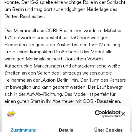
konnte. Der IS-2 spielte eine wichtige Rolle in der Schlacht
um Berlin und trug dort zur endgültigen Niederlage des
Dritten Reiches bei.
Das Minimodell aus COBI-Bausteinen wurde im Maßstab
1:72 entworfen und besteht aus 130 hochwertigen
Elementen. Im gebauten Zustand ist der Tank 12 cm lang.
Trotz seiner kompakten Größe behält das Modell alle
wichtigen Merkmale seines historischen Vorbilds!
Aufgedruckte Markierungen und charakteristische weiße
Streifen an den Seiten des Fahrzeugs weisen auf die
Teilnahme an der „Aktion Berlin“ hin. Der Turm des Panzers
ist beweglich und kann gedreht werden. Der Lauf bewegt
sich in der Auf-Ab-Richtung. Das Modell ist perfekt für
einen guten Start in Ihr Abenteuer mit COBI-Bausteinen.
Auch für Sammler ist der IS-2 Panzer ein interessantes
Modell und Gadget. Es nimmt wenig Platz ein und findet
problemlos seinen Platz auf dem Schreibtisch zu Hause, bei
der Arbeit oder im Bücherregal.
Zustimmung
Details
Über Cookies