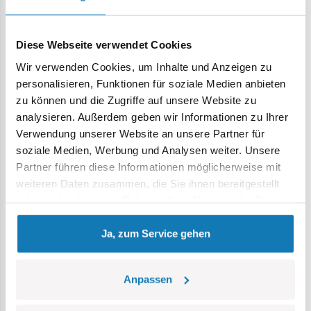
Wenn Sie ein fortgeschrittener Blockkonstrukteur sind,
bietet Ihnen dieses Modell sehr interessante Elemente.
Drücken Sie Ihre Leidenschaft durch Klemmbausteine aus
Diese Webseite verwendet Cookies
und bauen Sie Block für Block Geschichte auf!
Wir verwenden Cookies, um Inhalte und Anzeigen zu
personalisieren, Funktionen für soziale Medien anbieten
130 hochwertige Elemente,
zu können und die Zugriffe auf unsere Website zu
hergestellt in der EU von einem Unternehmen mit über
analysieren. Außerdem geben wir Informationen zu Ihrer
20-jähriger Tradition,
Verwendung unserer Website an unsere Partner für
die Sicherheitsstandards für Kinderprodukte erfüllen,
soziale Medien, Werbung und Analysen weiter. Unsere
voll kompatibel mit Klemm-Bausteinen anderer Marken,
Partner führen diese Informationen möglicherweise mit
Blöcke mit Aufdrucken verformen sich nicht und
weiteren Daten zusammen, die Sie ihnen bereitgestellt
verblassen nicht beim Spielen oder unter
haben oder die sie im Rahmen Ihrer Nutzung der Dienste
Temperatureinfluss,
gesammelt haben.
klare und intuitive Anweisungen basierend auf
Ja, zum Service gehen
Zeichnungen und Symbolen,
Modellabmessungen (L x B x H): 12 cm (4,7 Zoll) x 5 cm (2
Zoll) x 4 cm (1,6 Zoll)
Anpassen
Lokalizacja produktu: