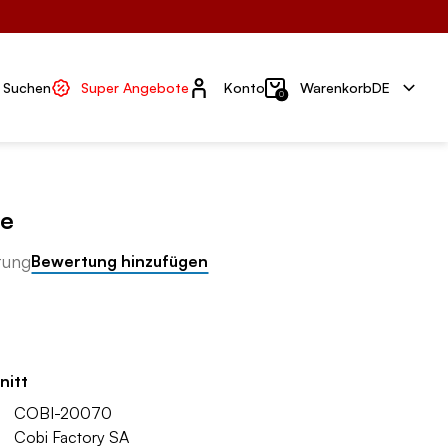
Konto
Suchen
Super Angebote
Konto
Warenkorb
DE
0
le
tung
Bewertung hinzufügen
nitt
COBI-20070
Cobi Factory SA