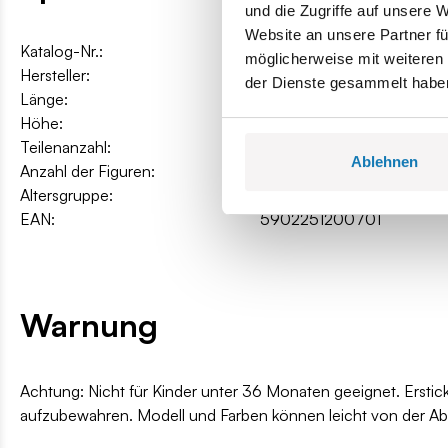
und die Zugriffe auf unsere 
Website an unsere Partner fü
Katalog-Nr.:
COBI-20070
möglicherweise mit weiteren
Hersteller:
Cobi Factory SA
der Dienste gesammelt habe
Länge:
26,5 cm / 10.4″
Höhe:
14 cm / 5.5″
Teilenanzahl:
583
Ablehnen
Anzahl der Figuren:
3
Altersgruppe:
8+
EAN:
5902251200701
Warnung
Achtung: Nicht für Kinder unter 36 Monaten geeignet. Erstic
aufzubewahren. Modell und Farben können leicht von der A