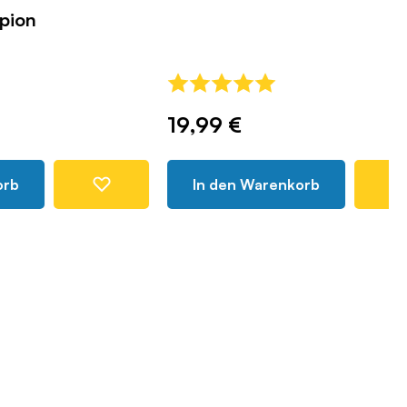
Katapult
COBI-20068
19,99 €
In den Warenkorb