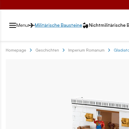
Przełącznik segmentów2
Menu
Militärische Bausteine
Nichtmilitärische 
Homepage
Geschichten
Imperium Romanum
Gladiat