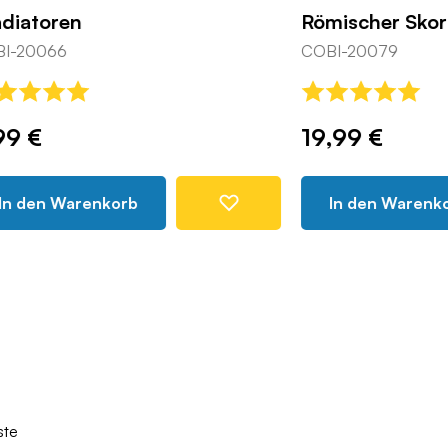
en
Römischer Skorpion
COBI-20079
19,99 €
Warenkorb
In den Warenkorb
ste