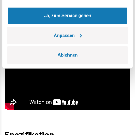
haben oder die sie im Rahmen Ihrer Nutzung der Dienste
Blockständer
gesammelt haben.
Maßstab 1:32,
Ja, zum Service gehen
zahlreiche Drucke,
Blöcke mit zusätzlichen Drucken,
lasergravierte Platte mit der LE-Nummer,
Anpassen
Echtheitsbescheinigung.
Modellmaße (Länge x Breite x Höhe): 17,5 cm (6,9 ") x 22,5
Ablehnen
cm (8,9") x 11 cm (4,3 ").
Spezifikation