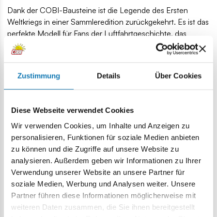
Dank der COBI-Bausteine ist die Legende des Ersten
Weltkriegs in einer Sammleredition zurückgekehrt. Es ist das
perfekte Modell für Fans der Luftfahrtgeschichte, das
Bewunderung und Aufmerksamkeit erregt. Abgesehen von
einem so farbenfrohen Set, das eine Dosis Geschichte in
sich trägt, ist es unmöglich, gleichgültig zu bleiben.
Zustimmung
Details
Über Cookies
216 hochwertige Blöcke
in der EU von einem Unternehmen mit über 20-jähriger
Tradition hergestellt,
Diese Webseite verwendet Cookies
erfüllen die Sicherheitsstandards für Produkte für Kinder,
Wir verwenden Cookies, um Inhalte und Anzeigen zu
voll kompatibel mit anderen Marken von Klemm-
personalisieren, Funktionen für soziale Medien anbieten
Bausteinen,
zu können und die Zugriffe auf unsere Website zu
Blöcke mit Aufdruck verformen sich nicht und verblassen
analysieren. Außerdem geben wir Informationen zu Ihrer
nicht während des Spiels oder unter Temperatureinfluss,
Verwendung unserer Website an unsere Partner für
klare und intuitive Anleitung anhand von Zeichnungen
soziale Medien, Werbung und Analysen weiter. Unsere
und Symbolen,
Partner führen diese Informationen möglicherweise mit
1 Pilotenfigur,
weiteren Daten zusammen, die Sie ihnen bereitgestellt
Blockmodell des Flugzeugs,