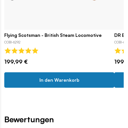
Flying Scotsman - British Steam Locomotive
DR BR
COBI-6292
COBI-62
199,99 €
199,
In den Warenkorb
Bewertungen