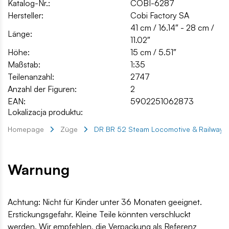
Katalog-Nr.:
COBI-6287
Hersteller:
Cobi Factory SA
41 cm / 16.14″ - 28 cm /
Länge:
11.02″
Höhe:
15 cm / 5.51″
Maßstab:
1:35
Teilenanzahl:
2747
Anzahl der Figuren:
2
EAN:
5902251062873
Lokalizacja produktu:
Homepage
Züge
DR BR 52 Steam Locomotive & Railway
Warnung
Achtung: Nicht für Kinder unter 36 Monaten geeignet.
Erstickungsgefahr. Kleine Teile könnten verschluckt
werden. Wir empfehlen, die Verpackung als Referenz