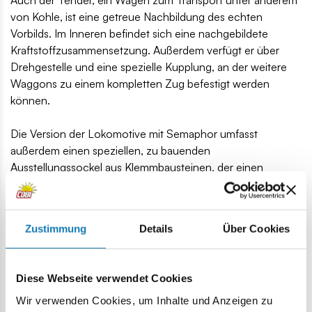
Auch der Tender, ein Wagen zum Transport unter anderem
von Kohle, ist eine getreue Nachbildung des echten
Vorbilds. Im Inneren befindet sich eine nachgebildete
Kraftstoffzusammensetzung. Außerdem verfügt er über
Drehgestelle und eine spezielle Kupplung, an der weitere
Waggons zu einem kompletten Zug befestigt werden
können.
Die Version der Lokomotive mit Semaphor umfasst
außerdem einen speziellen, zu bauenden
Ausstellungssockel aus Klemmbausteinen, der einen
Bahndamm nachahmt, und ein Schild mit dem Namen der
Lokomotive, zur Auswahl: deutsche BR 52 und polnische
Ty2.
Zustimmung
Details
Über Cookies
COBI produzierte auch eine eigene Klemmbauseine, die
einen Teil der Strecke nachempfinden. Im Set sind fünf
Diese Webseite verwendet Cookies
solcher Gleisstücke mit einer Gesamtlänge von ca. 65 cm
enthalten. Die Schiene wird mit moderner Zweifarben-
Wir verwenden Cookies, um Inhalte und Anzeigen zu