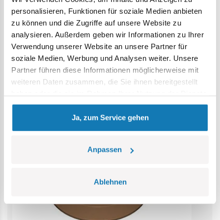
Erstickungsgefahr. Kleine Teile könnten verschluckt
personalisieren, Funktionen für soziale Medien anbieten
werden. Wir empfehlen, die Verpackung als Referenz
zu können und die Zugriffe auf unsere Website zu
aufzubewahren. Modell und Farben können leicht von der
analysieren. Außerdem geben wir Informationen zu Ihrer
Abbildung abweichen.
Verwendung unserer Website an unsere Partner für
soziale Medien, Werbung und Analysen weiter. Unsere
Kategorie Bestseller
Partner führen diese Informationen möglicherweise mit
weiteren Daten zusammen, die Sie ihnen bereitgestellt
haben oder die sie im Rahmen Ihrer Nutzung der Dienste
gesammelt haben.
Ja, zum Service gehen
Anpassen
Ablehnen