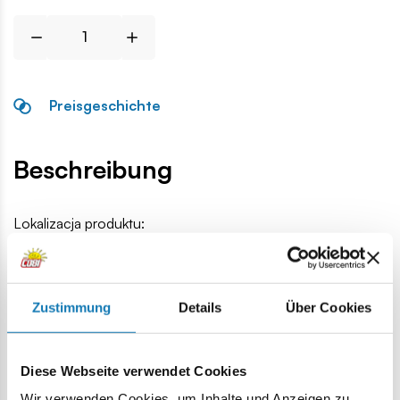
Preisgeschichte
Beschreibung
Lokalizacja produktu:
Homepage
Einzelteile
Helme und Kopfbedeckungen
D
Zustimmung
Details
Über Cookies
Warnung
Diese Webseite verwendet Cookies
Achtung: Nicht für Kinder unter 36 Monaten geeignet.
Wir verwenden Cookies, um Inhalte und Anzeigen zu