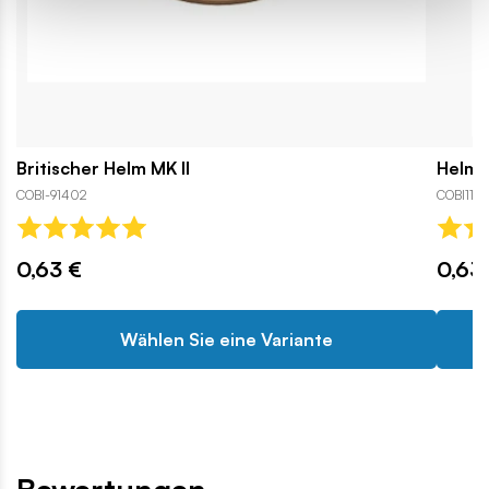
Britischer Helm MK II
Helm d
COBI-91402
COBI1178
0,63 €
0,63
Wählen Sie eine Variante