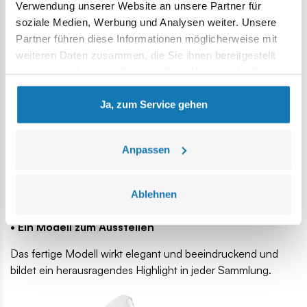
Verwendung unserer Website an unsere Partner für
soziale Medien, Werbung und Analysen weiter. Unsere
Partner führen diese Informationen möglicherweise mit
weiteren Daten zusammen, die Sie ihnen bereitgestellt
haben oder die sie im Rahmen Ihrer Nutzung der Dienste
gesammelt haben.
• Hochwertige Verarbeitung
Ja, zum Service gehen
Passgenaue Bausteine, langlebige Drucke und eine stabile
Konstruktion gewährleisten die Langlebigkeit des Modells.
Anpassen
• Bauvergnügen
Der Montageprozess ist ein entspannendes und
befriedigendes Erlebnis – ideal für Modellbau-
Ablehnen
Enthusiasten.
• Ein Modell zum Ausstellen
Das fertige Modell wirkt elegant und beeindruckend und
bildet ein herausragendes Highlight in jeder Sammlung.