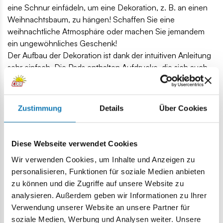
eine Schnur einfädeln, um eine Dekoration, z. B. an einen
Weihnachtsbaum, zu hängen! Schaffen Sie eine
weihnachtliche Atmosphäre oder machen Sie jemandem
ein ungewöhnliches Geschenk!
Der Aufbau der Dekoration ist dank der intuitiven Anleitung
sehr einfach. Die Pads enthalten Aufdrucke, die sich auch
bei intensiver Nutzung nicht abnutzen.
75 hochwertige Elemente,
Zustimmung
Details
Über Cookies
Produziert in der EU von einem Unternehmen mit über
35-jähriger Tradition,
Erfüllt Sicherheitsstandards für Kinderprodukte,
Diese Webseite verwendet Cookies
Vollständig kompatibel mit Klemm-Bausteinen anderer
Marken,
Wir verwenden Cookies, um Inhalte und Anzeigen zu
Klare und intuitive Anweisungen basierend auf
personalisieren, Funktionen für soziale Medien anbieten
Zeichnungen und Symbolen,
zu können und die Zugriffe auf unsere Website zu
Dekorationsmaße (L x H): 5,5 cm (2,1 Zoll) x 8 cm (3,1 Zoll)
analysieren. Außerdem geben wir Informationen zu Ihrer
Verwendung unserer Website an unsere Partner für
Lokalizacja produktu:
soziale Medien, Werbung und Analysen weiter. Unsere