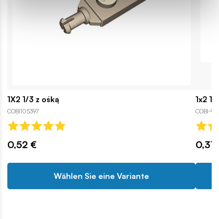
1X2 1/3 z ośką
1x2 1/
COBI105397
COBI-92
0,52 €
0,31 
Wählen Sie eine Variante