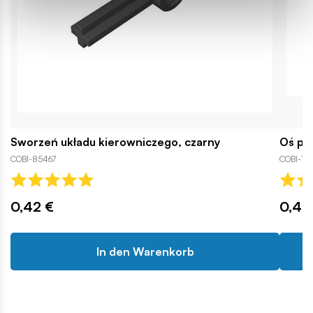
Sworzeń układu kierowniczego, czarny
Oś pr
COBI-85467
COBI-74
0,42 €
0,42
In den Warenkorb