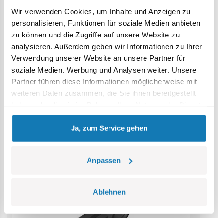
Wir verwenden Cookies, um Inhalte und Anzeigen zu
Achtung: Nicht für Kinder unter 36 Monaten geeignet.
personalisieren, Funktionen für soziale Medien anbieten
Erstickungsgefahr. Kleine Teile könnten verschluckt
zu können und die Zugriffe auf unsere Website zu
werden. Wir empfehlen, die Verpackung als Referenz
analysieren. Außerdem geben wir Informationen zu Ihrer
aufzubewahren. Modell und Farben können leicht von der
Verwendung unserer Website an unsere Partner für
Abbildung abweichen.
soziale Medien, Werbung und Analysen weiter. Unsere
Partner führen diese Informationen möglicherweise mit
Kategorie Bestseller
weiteren Daten zusammen, die Sie ihnen bereitgestellt
haben oder die sie im Rahmen Ihrer Nutzung der Dienste
gesammelt haben.
Ja, zum Service gehen
Anpassen
Ablehnen