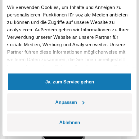
Wir verwenden Cookies, um Inhalte und Anzeigen zu
Achtung: Nicht für Kinder unter 36 Monaten geeignet.
personalisieren, Funktionen für soziale Medien anbieten
Erstickungsgefahr. Kleine Teile könnten verschluckt
zu können und die Zugriffe auf unsere Website zu
werden. Wir empfehlen, die Verpackung als Referenz
analysieren. Außerdem geben wir Informationen zu Ihrer
aufzubewahren. Modell und Farben können leicht von der
Verwendung unserer Website an unsere Partner für
Abbildung abweichen.
soziale Medien, Werbung und Analysen weiter. Unsere
Partner führen diese Informationen möglicherweise mit
Kategorie Bestseller
weiteren Daten zusammen, die Sie ihnen bereitgestellt
haben oder die sie im Rahmen Ihrer Nutzung der Dienste
gesammelt haben.
Ja, zum Service gehen
Anpassen
Ablehnen