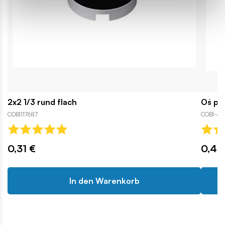
2x2 1/3 rund flach
Oś pr
COBI117687
COBI-43
0,31 €
0,42
In den Warenkorb