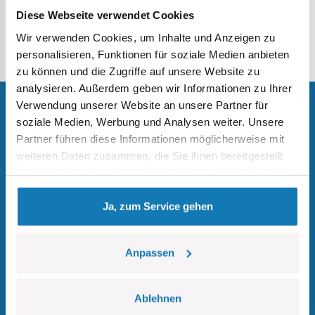
Diese Webseite verwendet Cookies
Wir verwenden Cookies, um Inhalte und Anzeigen zu
Zurück
personalisieren, Funktionen für soziale Medien anbieten
zu können und die Zugriffe auf unsere Website zu
analysieren. Außerdem geben wir Informationen zu Ihrer
Verwendung unserer Website an unsere Partner für
soziale Medien, Werbung und Analysen weiter. Unsere
Partner führen diese Informationen möglicherweise mit
Bleiben Sie auf dem Laufenden über
weiteren Daten zusammen, die Sie ihnen bereitgestellt
Werbeaktionen,
haben oder die sie im Rahmen Ihrer Nutzung der Dienste
Neuigkeiten und exklusive Angebote.
gesammelt haben.
Ja, zum Service gehen
Registrieren
Anpassen
Ablehnen