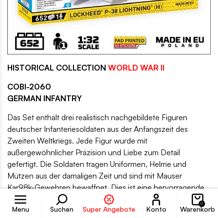
HISTORICAL COLLECTION
WORLD WAR II
COBI-2060
GERMAN INFANTRY
Das Set enthält drei realistisch nachgebildete Figuren
deutscher Infanteriesoldaten aus der Anfangszeit des
Zweiten Weltkriegs. Jede Figur wurde mit
außergewöhnlicher Präzision und Liebe zum Detail
gefertigt. Die Soldaten tragen Uniformen, Helme und
Mützen aus der damaligen Zeit und sind mit Mauser
Kar98k-Gewehren bewaffnet. Dies ist eine hervorragende
Konto
Grundlage für realistische Dioramenszenen und eine tolle
0
Menu
Suchen
Super Angebote
Konto
Warenkorb
Ergänzung zu anderen Sets der HISTORICAL