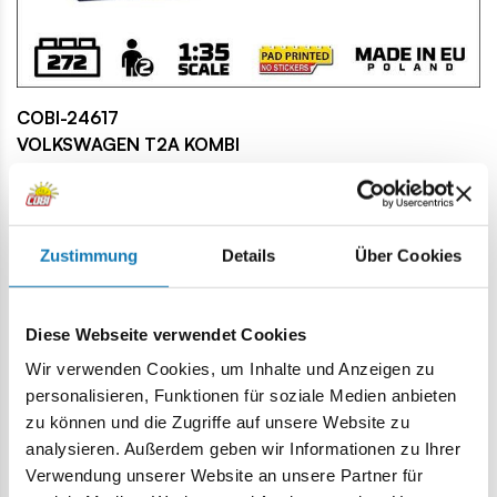
COBI-24617
VOLKSWAGEN T2A KOMBI
Der legendäre VW Bulli in Urlaubsstimmung! Das Set enthält
ein Automodell im Maßstab 1:35, Surferfiguren für den
Urlaubswahnsinn und viele Drucke. Außerdem gibt es ein
Zustimmung
Details
Über Cookies
Mini-Diorama eines Strandes mit Palme, Pflanzen und
einem Lagerfeuer mit gebratenen Würstchen. Das Set
enthält ein Surfbrett, einen Sonnenschirm, ein
Diese Webseite verwendet Cookies
Tonbandgerät und weiteres Urlaubszubehör. Das kleine
Wir verwenden Cookies, um Inhalte und Anzeigen zu
Kätzchen, das die Touristen begleitet, ist ein süßes Detail,
personalisieren, Funktionen für soziale Medien anbieten
das dieser Szene noch mehr Atmosphäre verleiht.
zu können und die Zugriffe auf unsere Website zu
analysieren. Außerdem geben wir Informationen zu Ihrer
Verwendung unserer Website an unsere Partner für