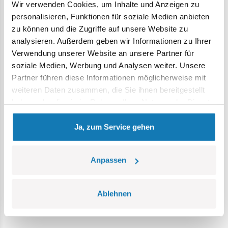
Wir verwenden Cookies, um Inhalte und Anzeigen zu
einzukaufen! Überprüfen Sie Meinungen und Kommentare
personalisieren, Funktionen für soziale Medien anbieten
zu Geschäften. Nutzen Sie Ihren gesunden
zu können und die Zugriffe auf unsere Website zu
Menschenverstand – ein zu attraktives Angebot sollte Sie
analysieren. Außerdem geben wir Informationen zu Ihrer
wachsam machen! Wenn
Verwendung unserer Website an unsere Partner für
Sie eine verdächtige Website mit COBI-Blöcken gefunden
soziale Medien, Werbung und Analysen weiter. Unsere
haben, schreiben Sie uns an: klocki@cobi.pl Wir werden es
Partner führen diese Informationen möglicherweise mit
umgehend überprüfen!
weiteren Daten zusammen, die Sie ihnen bereitgestellt
haben oder die sie im Rahmen Ihrer Nutzung der Dienste
Unsere offiziellen und sicheren Online-Shops finden Sie
gesammelt haben.
hier:
Ja, zum Service gehen
https://cobi.eu
https://cobi.pl
https://cobi.pl/en
Anpassen
https://cobitoys.de
https://buildcobi.com
Ablehnen