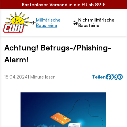
Kostenloser Versand in die EU ab 89 €
Przełącznik segmentów2
Militärische
Nichtmilitärische
Bausteine
Bausteine
Achtung! Betrugs-/Phishing-
Alarm!
18.04.2024
1 Minute lesen
Teilen