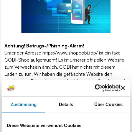
Achtung! Betrugs-/Phishing-Alarm!
Unter der Adresse https://www.shopcobi.top/ ist ein fake-
COBI-Shop aufgetaucht! Es ist unserer offiziellen Website
zum Verwechseln ähnlich. COBI hat nichts mit diesem
Laden zu tun. Wir haben die gefälschte Website den
zuständigen Behörden gemeldet. Versuchen Sie nicht, auf
dieser Website etwas zu bestellen! Wenn Sie Ihre
Kreditkartendaten in einem gefälschten Geschäft angeben,
verlieren Sie Geld! Kriminelle können Ihr Bankkonto
Zustimmung
Details
Über Cookies
plündern! Achten Sie auch auf das FAKE-Profil auf
Facebook: „Cobi Online“. Es führt zu einem fake-COBI-
Shop!
Diese Webseite verwendet Cookies
Denken Sie daran, nur in bewährten Online-Shops