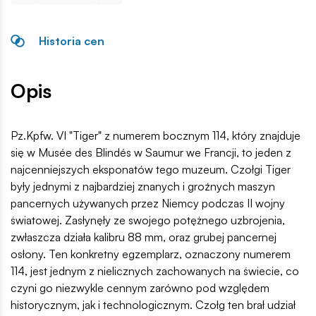
Historia cen
Opis
Pz.Kpfw. VI "Tiger" z numerem bocznym 114, który znajduje
się w Musée des Blindés w Saumur we Francji, to jeden z
najcenniejszych eksponatów tego muzeum. Czołgi Tiger
były jednymi z najbardziej znanych i groźnych maszyn
pancernych używanych przez Niemcy podczas II wojny
światowej. Zasłynęły ze swojego potężnego uzbrojenia,
zwłaszcza działa kalibru 88 mm, oraz grubej pancernej
osłony. Ten konkretny egzemplarz, oznaczony numerem
114, jest jednym z nielicznych zachowanych na świecie, co
czyni go niezwykle cennym zarówno pod względem
historycznym, jak i technologicznym. Czołg ten brał udział