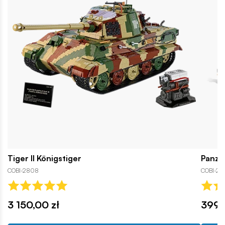
Tiger II Königstiger
Panze
COBI-2808
COBI-25
3 150,00 zł
399,