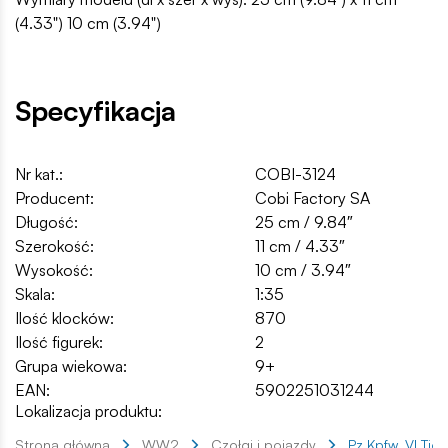
(4.33") 10 cm (3.94")
Specyfikacja
Nr kat.:
COBI-3124
Producent:
Cobi Factory SA
Długość:
25 cm / 9.84″
Szerokość:
11 cm / 4.33″
Wysokość:
10 cm / 3.94″
Skala:
1:35
Ilość klocków:
870
Ilość figurek:
2
Grupa wiekowa:
9+
EAN:
5902251031244
Lokalizacja produktu:
Strona główna
WW2
Czołgi i pojazdy
Pz.Kpfw. VI Tige