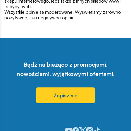
sklepu internetowego, lecz także z innych sklepów www i
tradycyjnych.
Wszystkie opinie są moderowane. Wyświetlamy zarówno
pozytywne, jak i negatywne opinie.
Bądź na bieżąco z promocjami,
nowościami, wyjątkowymi ofertami.
Zapisz się
Odwiedź nasz profil w serwisie Y
Odwiedź nasz profil w serwisi
Odwiedź nasz profil w serw
Odwiedź nasz profil w 
Odwiedź nasz profil