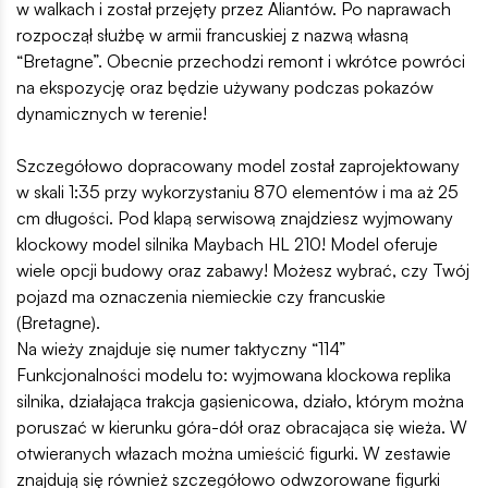
w walkach i został przejęty przez Aliantów. Po naprawach
rozpoczął służbę w armii francuskiej z nazwą własną
“Bretagne”. Obecnie przechodzi remont i wkrótce powróci
na ekspozycję oraz będzie używany podczas pokazów
dynamicznych w terenie!
Szczegółowo dopracowany model został zaprojektowany
w skali 1:35 przy wykorzystaniu 870 elementów i ma aż 25
cm długości. Pod klapą serwisową znajdziesz wyjmowany
klockowy model silnika Maybach HL 210! Model oferuje
wiele opcji budowy oraz zabawy! Możesz wybrać, czy Twój
pojazd ma oznaczenia niemieckie czy francuskie
(Bretagne).
Na wieży znajduje się numer taktyczny “114”
Funkcjonalności modelu to: wyjmowana klockowa replika
silnika, działająca trakcja gąsienicowa, działo, którym można
poruszać w kierunku góra-dół oraz obracająca się wieża. W
otwieranych włazach można umieścić figurki. W zestawie
znajdują się również szczegółowo odwzorowane figurki