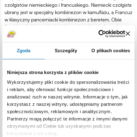
czołgistów niemieckiego i francuskiego. Niemiecki czołgista
ubrany jest w specjalny kombinezon w kamuflażu, a Francuz
w klasyczny pancerniacki kombinezon z beretem. Obie
figurki posiadają atrakcyjne akcesoria, takie jak: lornetka,
klucz i kanister.
Tiger I to niemiecki czołg ciężki z okresu II wojny światowej.
Zgoda
Szczegóły
O plikach cookies
Był jednym z najpotężniejszych pojazdów pancernych
swojej epoki. Projektowany przez firmę Henschel od lat 30.
XX wieku, wszedł do produkcji w 1942 roku. Tiger I był
Niniejsza strona korzysta z plików cookie
znany z potężnego uzbrojenia, które stanowiło 88 mm
Wykorzystujemy pliki cookie do spersonalizowania treści
działo KwK 36 oraz mocnego pancerza zapewniającego
i reklam, aby oferować funkcje społecznościowe i
znakomitą ochronę. Pomimo początkowych trudności
analizować ruch w naszej witrynie. Informacje o tym, jak
technicznych i wysokiego kosztu produkcji Tiger szybko
korzystasz z naszej witryny, udostępniamy partnerom
wyrobił sobie znakomitą reputację na polu bitwy, gdzie jego
społecznościowym, reklamowym i analitycznym.
obecność zawsze budziła grozę! Ostatecznie
Partnerzy mogą połączyć te informacje z innymi danymi
wyprodukowano około 1,350 egzemplarzy tego czołgu.
otrzymanymi od Ciebie lub uzyskanymi podczas
korzystania z ich usług.
870 wysokiej jakości elementów,