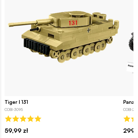
Tiger I 131
Panze
COBI-3095
COBI-25
59,99 zł
299,