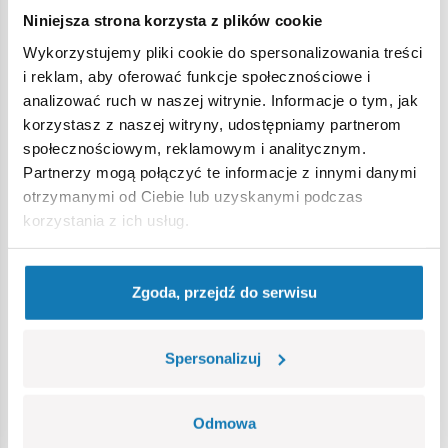
Zapewniamy, że każda z nich ma swój własny styl i
Niniejsza strona korzysta z plików cookie
charakter. Klockowa tabliczka z nadrukowaną nazwą czołgu
Wykorzystujemy pliki cookie do spersonalizowania treści
pomoże Ci jeszcze lepiej wyeksponować model. Buduj
i reklam, aby oferować funkcje społecznościowe i
historię, klocek po klocku!
analizować ruch w naszej witrynie. Informacje o tym, jak
korzystasz z naszej witryny, udostępniamy partnerom
865 wysokiej jakości elementów,
społecznościowym, reklamowym i analitycznym.
wyprodukowane w UE przez firmę z ponad 35-letnią
Partnerzy mogą połączyć te informacje z innymi danymi
tradycją,
otrzymanymi od Ciebie lub uzyskanymi podczas
spełniają normy bezpieczeństwa dotyczące produktów
korzystania z ich usług.
dla dzieci,
w pełni kompatybilne z innymi markami klocków
konstrukcyjnych,
Zgoda, przejdź do serwisu
zastosowano tylko trwałe nadruki bez użycia naklejek,
czytelna i intuicyjna instrukcja oparta na rysunkach i
ikonach,
Spersonalizuj
5 figurek, pełna załoga!
tabliczka z nazwą
akcesoria do figurek
Odmowa
skala 1:35,