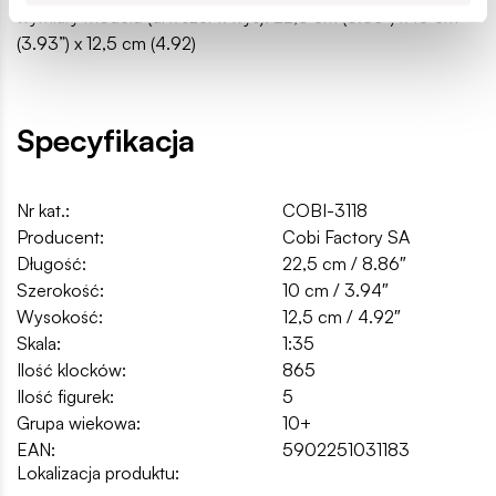
wymiary modelu (dł x szer x wys): 22,5 cm (8.85”) x 10 cm
(3.93”) x 12,5 cm (4.92)
Specyfikacja
Nr kat.:
COBI-3118
Producent:
Cobi Factory SA
Długość:
22,5 cm / 8.86″
Szerokość:
10 cm / 3.94″
Wysokość:
12,5 cm / 4.92″
Skala:
1:35
Ilość klocków:
865
Ilość figurek:
5
Grupa wiekowa:
10+
EAN:
5902251031183
Lokalizacja produktu: