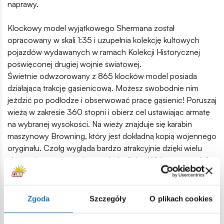
naprawy.
Klockowy model wyjątkowego Shermana został
opracowany w skali 1:35 i uzupełnia kolekcję kultowych
pojazdów wydawanych w ramach Kolekcji Historycznej
poświęconej drugiej wojnie światowej.
Świetnie odwzorowany z 865 klocków model posiada
działającą trakcję gąsienicową. Możesz swobodnie nim
jeździć po podłodze i obserwować pracę gąsienic! Poruszaj
wieżą w zakresie 360 stopni i obierz cel ustawiając armatę
na wybranej wysokości. Na wieży znajduje się karabin
maszynowy Browning, który jest dokładną kopią wojennego
oryginału. Czołg wygląda bardzo atrakcyjnie dzięki wielu
akcesoriom przyczepionym do kadłuba. Widać, że spędził
już na froncie dłuższy czas, a dołączona do niego 5-
osobowa załoga to prawdziwi weterani, o których z
pewnością można by nakręcić niejeden film! Szczegółowo
Zgoda
Szczegóły
O plikach cookies
odwzorowane figurki posiadają mnóstwo detali i z
pewnością będą bardzo cennym elementem kolekcji!