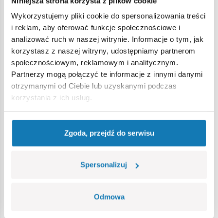
Niniejsza strona korzysta z plików cookie
Wykorzystujemy pliki cookie do spersonalizowania treści
Ostrzeżenie
i reklam, aby oferować funkcje społecznościowe i
analizować ruch w naszej witrynie. Informacje o tym, jak
korzystasz z naszej witryny, udostępniamy partnerom
Nieodpowiednie dla dzieci w wieku poniżej 3 lat. Zawiera
społecznościowym, reklamowym i analitycznym.
małe części, które mogą zostać połknięte lub wchłonięte
Partnerzy mogą połączyć te informacje z innymi danymi
(ryzyko zadławienia). Zalecamy zachowanie opakowania w
otrzymanymi od Ciebie lub uzyskanymi podczas
celach informacyjnych. Zachowuje się prawo do zmiany
korzystania z ich usług.
kolorów i szczegółów technicznych.
Zgoda, przejdź do serwisu
Bestsellery w kategorii
Spersonalizuj
Odmowa