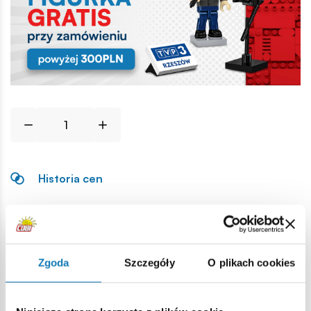
Historia cen
Opis
Zgoda
Szczegóły
O plikach cookies
Lokalizacja produktu:
Strona główna
Klocki na sztuki
Części zamienne wojskow