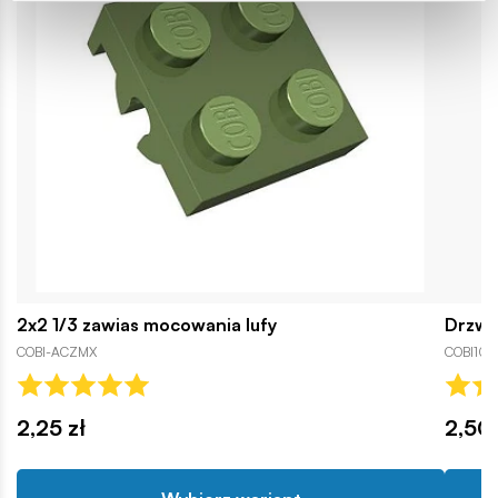
2x2 1/3 zawias mocowania lufy
Drzwi
COBI-ACZMX
COBI1066
2,25 zł
2,50 