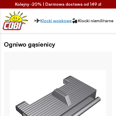
Kolejny -20% | Darmowa dostawa od 149 zł
Przełącznik segmentów2
Klocki wojskowe
Klocki niemilitarne
Ogniwo gąsienicy