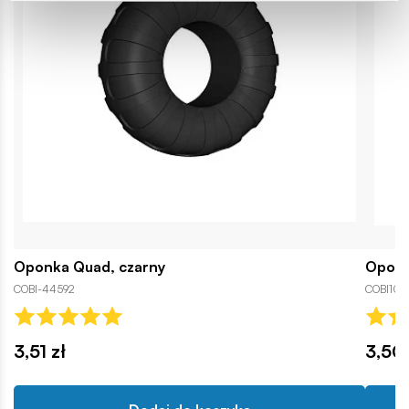
Oponka Quad, czarny
Opona
COBI-44592
COBI10
3,51 zł
3,50 