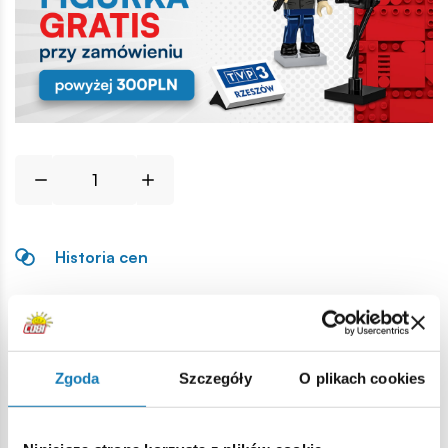
Historia cen
Opis
Zgoda
Szczegóły
O plikach cookies
Lokalizacja produktu:
Strona główna
Klocki na sztuki
Opony i felgi
Koło King