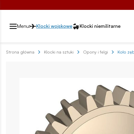
Przełącznik segmentów2
Menu
Klocki wojskowe
Klocki niemilitarne
Strona główna
Klocki na sztuki
Opony i felgi
Koło zę