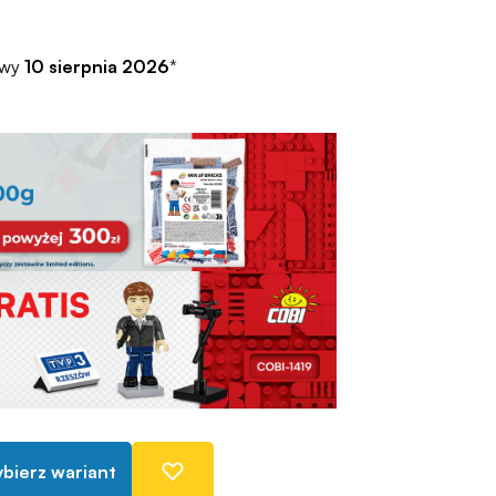
awy
10 sierpnia 2026
*
bierz wariant