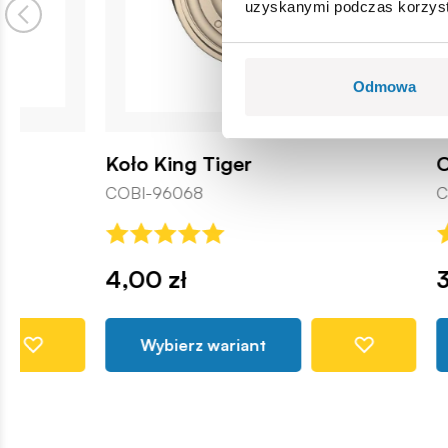
uzyskanymi podczas korzysta
Odmowa
Koło King Tiger
Oponka "B
COBI-96068
COBI-8075
4,00 zł
3,51 zł
Wybierz wariant
Dodaj d