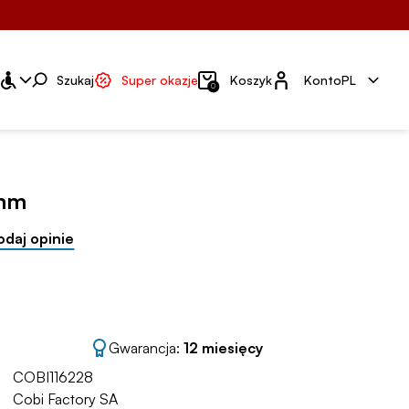
Konto
Szukaj
Super okazje
Koszyk
Konto
PL
0
 mm
odaj opinie
Gwarancja:
12 miesięcy
COBI116228
Cobi Factory SA