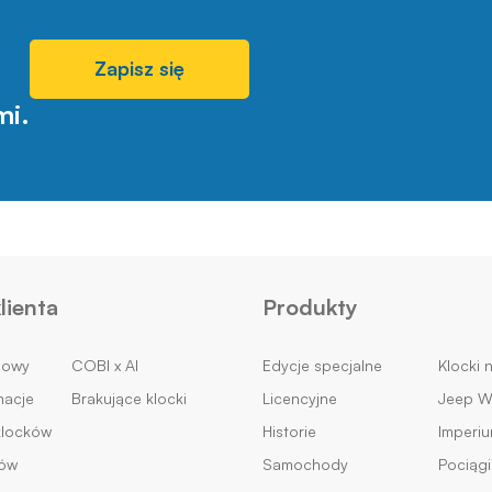
Zapisz się
mi.
lienta
Produkty
mowy
COBI x AI
Edycje specjalne
Klocki 
macje
Brakujące klocki
Licencyjne
Jeep Wi
klocków
Historie
Imperi
ków
Samochody
Pociągi