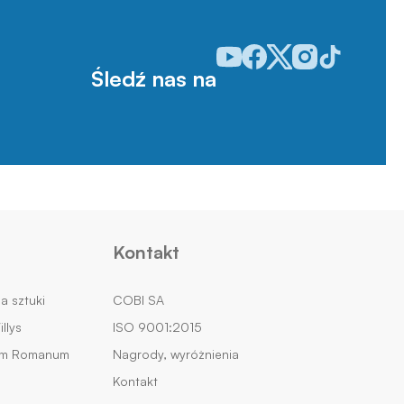
Odwiedź nasz profil w serwisie
Odwiedź nasz profil w serw
Odwiedź nasz profil w 
Odwiedź nasz profi
Odwiedź nasz p
Śledź nas na
Kontakt
na sztuki
COBI SA
llys
ISO 9001:2015
um Romanum
Nagrody, wyróżnienia
Kontakt