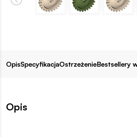
Opis
Specyfikacja
Ostrzeżenie
Bestsellery w
Opis