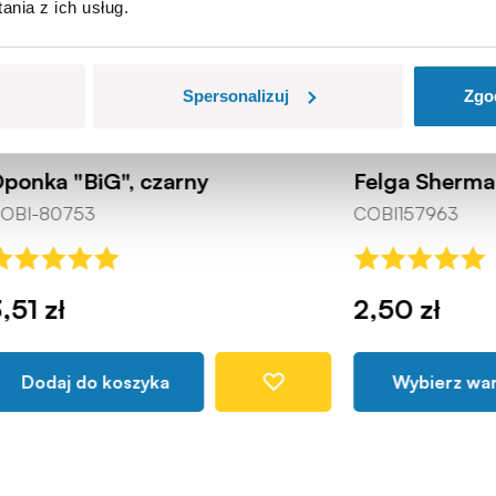
nia z ich usług.
Spersonalizuj
Zgo
iG", czarny
Felga Sherman 1:35
3
COBI157963
2,50 zł
o koszyka
Wybierz wariant