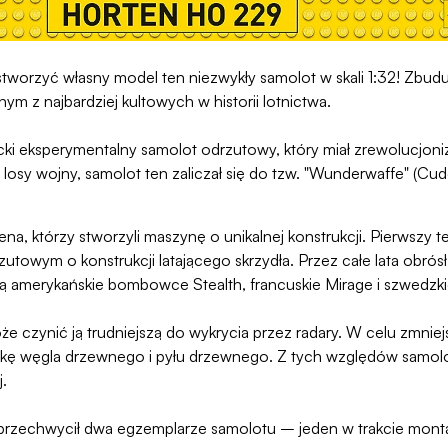
worzyć własny model ten niezwykły samolot w skali 1:32! Zbudu
ym z najbardziej kultowych w historii lotnictwa.
cki eksperymentalny samolot odrzutowy, który miał zrewolucjo
losy wojny, samolot ten zaliczał się do tzw. "Wunderwaffe" (Cud
na, którzy stworzyli maszynę o unikalnej konstrukcji. Pierwszy t
owym o konstrukcji latającego skrzydła. Przez całe lata obrósł
 są amerykańskie bombowce Stealth, francuskie Mirage i szwedz
oże czynić ją trudniejszą do wykrycia przez radary. W celu zm
nkę węgla drzewnego i pyłu drzewnego. Z tych względów samol
.
rzechwycił dwa egzemplarze samolotu – jeden w trakcie montaż