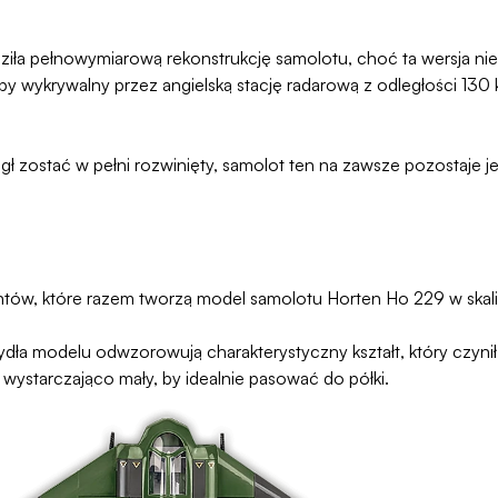
pełnowymiarową rekonstrukcję samolotu, choć ta wersja nie b
łby wykrywalny przez angielską stację radarową z odległości 13
 zostać w pełni rozwinięty, samolot ten na zawsze pozostaje je
ntów, które razem tworzą model samolotu Horten Ho 229 w skali 
zydła modelu odwzorowują charakterystyczny kształt, który czyn
 wystarczająco mały, by idealnie pasować do półki.