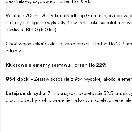
bezsilnikowy szybowiec Horten Ho IX V1.
W latach 2008–2009 firma Northrop Grumman przeprowadziła 
na tajnym poligonie wykazały, że w 1945 roku samolot ten by
myśliwca Bf-110 (160 km).
Choć wojna zakończyła się, zanim projekt Horten Ho 229 mógł
lotnictwa.
Kluczowe elementy zestawu Horten Ho 229:
954 klocki
- Zestaw składa się z 954 wysokiej jakości eleme
Latające skrzydło
: Z imponującą rozpiętością 52,5 cm, skr
duży model, by zrobić wrażenie na każdym kolekcjonerze, ale