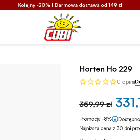
Kolejny -20% | Darmowa dostawa od 149 zł
Horten Ho 229
0 opinii
D
331,
359,99 zł
Promocja -8%
Dostępno
Najniższa cena z 30 dni prz