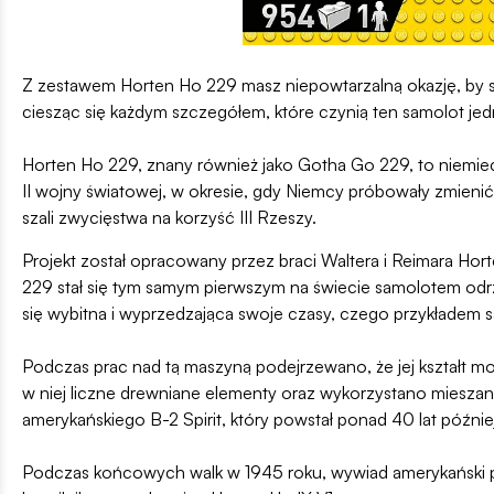
Z zestawem Horten Ho 229 masz niepowtarzalną okazję, by st
ciesząc się każdym szczegółem, które czynią ten samolot jedn
Horten Ho 229, znany również jako Gotha Go 229, to niemie
II wojny światowej, w okresie, gdy Niemcy próbowały zmienić 
szali zwycięstwa na korzyść III Rzeszy.
Projekt został opracowany przez braci Waltera i Reimara Horte
229 stał się tym samym pierwszym na świecie samolotem odrzut
się wybitna i wyprzedzająca swoje czasy, czego przykładem
Podczas prac nad tą maszyną podejrzewano, że jej kształt m
w niej liczne drewniane elementy oraz wykorzystano miesza
amerykańskiego B-2 Spirit, który powstał ponad 40 lat później
Podczas końcowych walk w 1945 roku, wywiad amerykański p