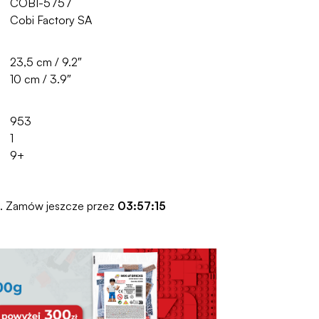
COBI-5757
Cobi Factory SA
23,5 cm / 9.2″
10 cm / 3.9″
953
1
9+
o. Zamów jeszcze przez
03:57:14