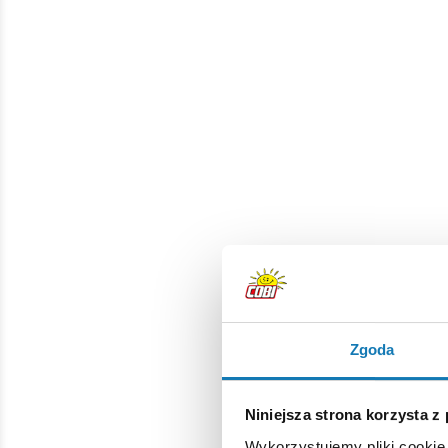
Zgoda
Zbuduj model Horten Ho 229, wyprzedzający
Niniejsza strona korzysta z
Wykorzystujemy pliki cookie 