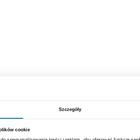
Szczegóły
 swoją epokę, "niewidzialny" dla radarów od
 plików cookie
do spersonalizowania treści i reklam, aby oferować funkcje sp