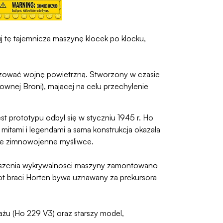
j tę tajemniczą maszynę klocek po klocku,
nizować wojnę powietrzną. Stworzony w czasie
ownej Broni), mającej na celu przechylenie
est prototypu odbył się w styczniu 1945 r. Ho
 mitami i legendami a sama konstrukcja okazała
kie zimnowojenne myśliwce.
niejszenia wykrywalności maszyny zamontowano
ot braci Horten bywa uznawany za prekursora
u (Ho 229 V3) oraz starszy model,