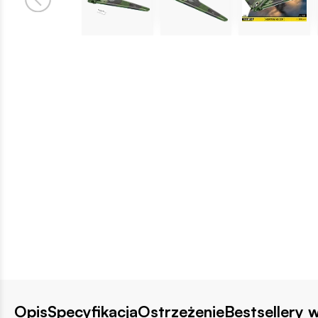
Opis
Specyfikacja
Ostrzeżenie
Bestsellery w