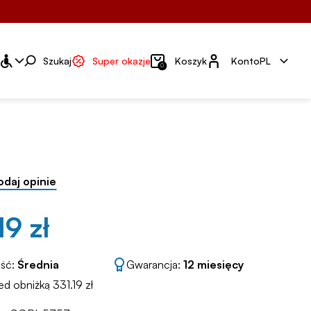
Konto
Szukaj
Super okazje
Koszyk
Konto
PL
0
odaj opinie
19 zł
ść:
Średnia
Gwarancja:
12 miesięcy
ed obniżką 331.19 zł