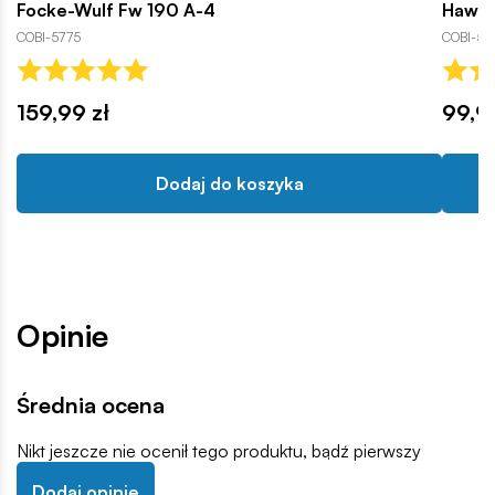
Focke-Wulf Fw 190 A-4
Hawke
COBI-5775
COBI-58
159,99 zł
99,9
Dodaj do koszyka
Opinie
Średnia ocena
Nikt jeszcze nie ocenił tego produktu, bądź pierwszy
Dodaj opinię