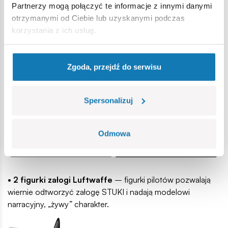
Partnerzy mogą połączyć te informacje z innymi danymi
otrzymanymi od Ciebie lub uzyskanymi podczas
• Ruchome elementy
– model posiada ruchome śmigło,
korzystania z ich usług.
lotki oraz obracające się koła z gumowymi oponami.
Otwierana kabina umożliwia umieszczenie figurek pilotów
wewnątrz samolotu.
Zgoda, przejdź do serwisu
Spersonalizuj
Odmowa
• 2 figurki załogi Luftwaffe
– figurki pilotów pozwalają
wiernie odtworzyć załogę STUKI i nadają modelowi
narracyjny, „żywy” charakter.