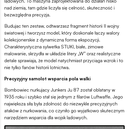
lądowych. To maszyna zaprojektowana do działań nisko
nad ziemią, tam gdzie liczyła się celność, skuteczność i
bezwzględna precyzja.
Budując ten zestaw, odtwarzasz fragment historii II wojny
światowej i tworzysz model, który doskonale łączy walory
kolekcjonerskie z dynamiczną formą ekspozycji.
Charakterystyczna sylwetka STUKI, białe, zimowe
malowanie, skrzydła w układzie litery „W” oraz realistyczne
detale sprawiają, że model natychmiast przyciąga wzrok i to
nie tylko fanów historii lotnictwa.
Precyzyjny samolot wsparcia pola walki
Bombowiec nurkujący Junkers Ju 87 został oblatany w
1935 roku i szybko stał się jednym z filarów Luftwaffe. Jego
największą siłą była zdolność do niezwykle precyzyjnych
ataków z nurkowania, co czyniło go wyjątkowo skutecznym
narzędziem wsparcia dla wojsk lądowych.