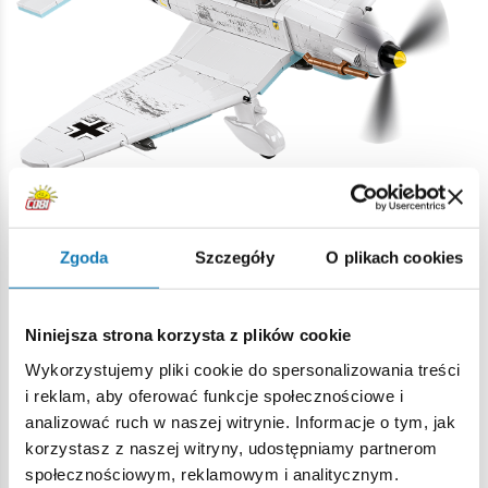
• 556 elementów
– precyzyjnie wykonane klocki
zapewniają satysfakcjonującą i angażującą budowę,
oferując idealny balans między poziomem szczegółowości
Zgoda
Szczegóły
O plikach cookies
a przyjemnością składania.
Niniejsza strona korzysta z plików cookie
Wykorzystujemy pliki cookie do spersonalizowania treści
i reklam, aby oferować funkcje społecznościowe i
analizować ruch w naszej witrynie. Informacje o tym, jak
korzystasz z naszej witryny, udostępniamy partnerom
społecznościowym, reklamowym i analitycznym.