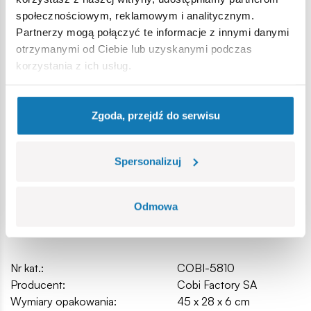
klocki z nadrukami nie odkształcają się i nie bledną w
społecznościowym, reklamowym i analitycznym.
czasie zabawy czy pod wpływem temperatury,
Partnerzy mogą połączyć te informacje z innymi danymi
czytelna i intuicyjna instrukcja oparta na rysunkach i
otrzymanymi od Ciebie lub uzyskanymi podczas
ikonach,
korzystania z ich usług.
samolot w skali 1:48
podstawka ekspozycyjna i tabliczka z nazwą,
model na oryginalnej licencji Boeing.
Zgoda, przejdź do serwisu
Wymiary modelu (dł x sz x wys): 36 cm (14.2″) x 30 cm (11.8″)
x 11 cm (4.3″).
Spersonalizuj
Odmowa
Specyfikacja
Nr kat.:
COBI-5810
Producent:
Cobi Factory SA
Wymiary opakowania:
45 x 28 x 6 cm