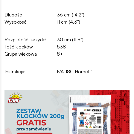
Długość
36 cm (14.2″)
Wysokość
11 cm (4.3″)
Rozpiętość skrzydeł
30 cm (11.8″)
Ilość klocków
538
Grupa wiekowa
8+
Instrukcja:
F/A-18C Hornet™