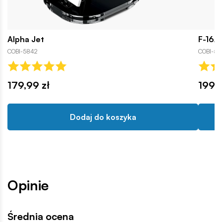
Alpha Jet
F-16A
COBI-5842
COBI-58
179,99 zł
199,9
Dodaj do koszyka
Opinie
Średnia ocena