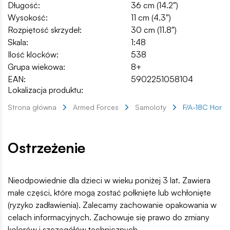
Długość:
36 cm (14.2″)
Wysokość:
11 cm (4.3″)
Rozpiętość skrzydeł:
30 cm (11.8″)
Skala:
1:48
Ilość klocków:
538
Grupa wiekowa:
8+
EAN:
5902251058104
Lokalizacja produktu:
Strona główna
Armed Forces
Samoloty
F/A-18C Horne
Ostrzeżenie
Nieodpowiednie dla dzieci w wieku poniżej 3 lat. Zawiera
małe części, które mogą zostać połknięte lub wchłonięte
(ryzyko zadławienia). Zalecamy zachowanie opakowania w
celach informacyjnych. Zachowuje się prawo do zmiany
kolorów i szczegółów technicznych.