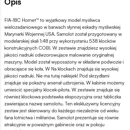
Opis
F/A-18C Hornet™ to wyjątkowy model myśliwca
wielozadaniowego w barwach słynnej eskadry myśliwskiej
Marynarki Wojennej USA. Samolot został przygotowany w
modelarskiej skali 1:48 przy wykorzystaniu 538 klocków
konstrukcyjnych COBI. W zestawie znajdziesz wysokiej
jakości nadruki odwzorowujące malowanie oryginalnej
maszyny. Model został wyposażony w składane podwozie i
obracające się koła. W Na klockach znajdują się wysokiej
jakości nadruki. Nie ma tutaj naklejek! Pod skrzydłami
znajduje się pokaźny arsenał uzbrojenia. W kabinie możemy
umieścić specjalny klocek-pilota. W zestawie znajduje się
również klockowa podstawka ekspozycyjna oraz tabliczka
zawierająca nazwę samolotu. Ten ekskluzywny licencyjny
zestaw jest skierowany do każdego niezależnie od wieku
fana lotnictwa i militariów. Samolot prezentuje się równie
atrakcyjnie w poważnym gabinecie oraz w pokoju