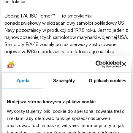
nastolatka.
Boeing F/A-18CHornet™ – to amerykański
ponaddźwiękowy wielozadaniowy samolot pokładowy US
Navy pozostający w produkcji od 1978 roku. Jest to jeden z
najnowocześniejszych samolotów marynarki wojennej USA.
Samoloty F/A-18 zostały po raz pierwszy zastosowane
bojowo w 1986 r. podczas nalotu lotniczego na Libię.
Okazją do szerszego zastosowania bojowego Hornetów
była operacja "Pustynna Burza" (Desert Storm) w Iraku w
1991 r.
Zgoda
Szczegóły
O plikach cookies
538 wysokiej jakości elementów,
wyprodukowane w UE przez firmę z ponad 20-letnią
tradycją,
Niniejsza strona korzysta z plików cookie
spełniają normy bezpieczeństwa dotyczące produktów
Wykorzystujemy pliki cookie do spersonalizowania treści
dla dzieci,
i reklam, aby oferować funkcje społecznościowe i
w pełni kompatybilne z innymi markami klocków
analizować ruch w naszej witrynie. Informacje o tym, jak
konstrukcyjnych,
korzystasz z naszej witryny, udostępniamy partnerom