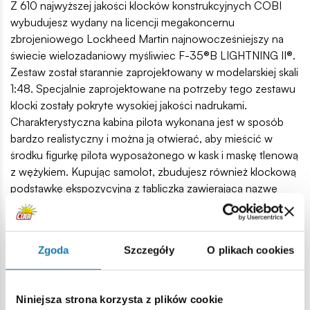
Z 610 najwyższej jakości klocków konstrukcyjnych COBI
wybudujesz wydany na licencji megakoncernu
zbrojeniowego Lockheed Martin najnowocześniejszy na
świecie wielozadaniowy myśliwiec F-35®B LIGHTNING II®.
Zestaw został starannie zaprojektowany w modelarskiej skali
1:48. Specjalnie zaprojektowane na potrzeby tego zestawu
klocki zostały pokryte wysokiej jakości nadrukami.
Charakterystyczna kabina pilota wykonana jest w sposób
bardzo realistyczny i można ją otwierać, aby mieścić w
środku figurkę pilota wyposażonego w kask i maskę tlenową
z wężykiem. Kupując samolot, zbudujesz również klockową
podstawkę ekspozycyjną z tabliczką zawierającą nazwę
zestawu!
Dzięki intuicyjnej instrukcji budowa jest prosta i nie sprawi
problemów mniej zaawansowanym budowniczym. Zestaw
Zgoda
Szczegóły
O plikach cookies
spełni oczekiwania miłośników lotnictwa, militariów i
klockowych pasjonatów. F-35 będzie się doskonale
prezentował w Twojej kolekcji, niezależnie od tego ile masz
Niniejsza strona korzysta z plików cookie
lat!