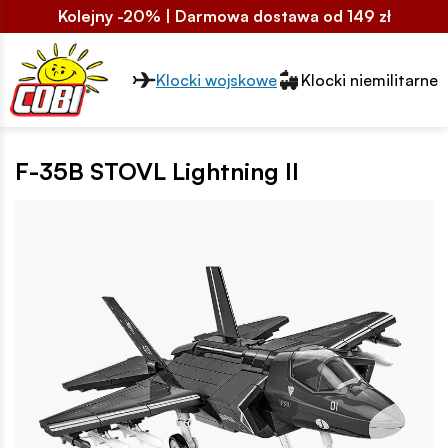
Kolejny -20% | Darmowa dostawa od 149 zł
Przełącznik segmentów2
Klocki wojskowe
Klocki niemilitarne
F-35B STOVL Lightning II