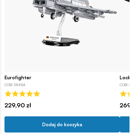
Eurofighter
Lockh
COBI-5848A
COBI-59
229,90 zł
269,
Dodaj do koszyka