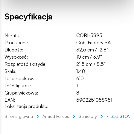
Specyfikacja
Nr kat.:
COBI-5895
Producent:
Cobi Factory SA
Długość:
32,5 cm / 12.8″
Wysokość:
10 cm / 3.9″
Rozpiętość skrzydeł:
21,5 cm / 8.5″
Skala:
1:48
Ilość klocków:
610
Ilość figurek:
1
Grupa wiekowa:
8+
EAN:
5902251058951
Lokalizacja produktu:
Strona główna
Armed Forces
Samoloty
F-35B STOVL L