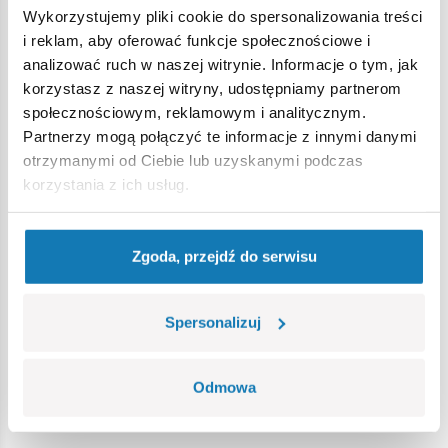
Wykorzystujemy pliki cookie do spersonalizowania treści
610 wysokiej jakości elementów,
i reklam, aby oferować funkcje społecznościowe i
wyprodukowane w UE przez firmę z ponad 35-letnią
analizować ruch w naszej witrynie. Informacje o tym, jak
tradycją,
korzystasz z naszej witryny, udostępniamy partnerom
spełniają normy bezpieczeństwa dotyczące produktów
społecznościowym, reklamowym i analitycznym.
dla dzieci,
Partnerzy mogą połączyć te informacje z innymi danymi
w pełni kompatybilne z innymi markami klocków
otrzymanymi od Ciebie lub uzyskanymi podczas
konstrukcyjnych,
korzystania z ich usług.
klocki z nadrukami nie odkształcają się i nie bledną w
czasie zabawy czy pod wpływem temperatury,
czytelna i intuicyjna instrukcja oparta na rysunkach i
Zgoda, przejdź do serwisu
ikonach,
100% nadruków, żadnych naklejek,
figurka pilota,
Spersonalizuj
klockowa podstawka ekspozycyjna,
tabliczka z nazwą zestawu,
Odmowa
Wymiary modelu (dł x szer x wys): 32,5 cm (12.8”) x 21,5 cm
(8.5") 10 cm (3.9")