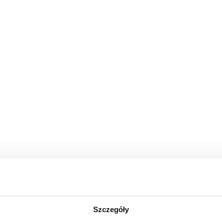
łe części, które mogą zostać połknięte lub wchłonięte (ryzyko 
olorów i szczegółów technicznych.
Szczegóły