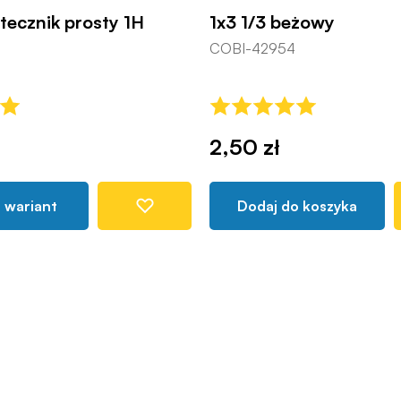
atecznik prosty 1H
1x3 1/3 beżowy
COBI-42954
2,50 zł
 wariant
Dodaj do koszyka