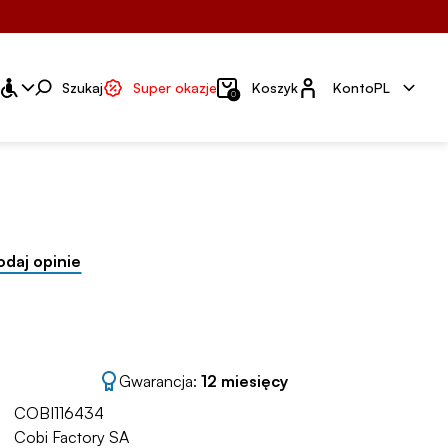
Konto
Szukaj
Super okazje
Koszyk
Konto
PL
0
odaj opinie
Gwarancja:
12 miesięcy
COBI116434
Cobi Factory SA