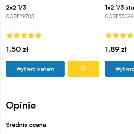
2x2 1/3
1x2 1/3 st
COBI129785
COBI155099
1,50 zł
1,89 zł
Wybierz wariant
Wybierz
Opinie
Średnia ocena