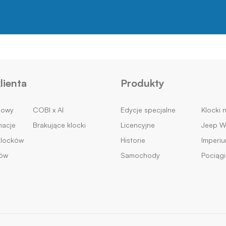
lienta
Produkty
mowy
COBI x AI
Edycje specjalne
Klocki 
macje
Brakujące klocki
Licencyjne
Jeep Wi
klocków
Historie
Imperi
ków
Samochody
Pociągi