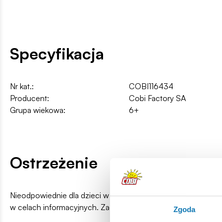
Specyfikacja
Nr kat.:
COBI116434
Producent:
Cobi Factory SA
Grupa wiekowa:
6+
Ostrzeżenie
Nieodpowiednie dla dzieci w wieku poniżej 3 lat. Zawiera ma
w celach informacyjnych. Zachowuje się prawo do zmiany k
Zgoda