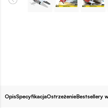
Opis
Specyfikacja
Ostrzeżenie
Bestsellery w