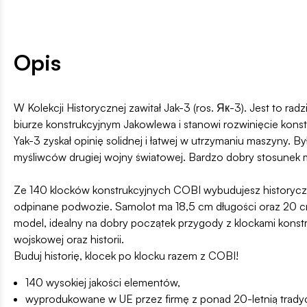
Opis
W Kolekcji Historycznej zawitał Jak-3 (ros. Як-3). Jest to r
biurze konstrukcyjnym Jakowlewa i stanowi rozwinięcie konstr
Yak-3 zyskał opinię solidnej i łatwej w utrzymaniu maszyny. B
myśliwców drugiej wojny światowej. Bardzo dobry stosunek mo
Ze 140 klocków konstrukcyjnych COBI wybudujesz historyczny
odpinane podwozie. Samolot ma 18,5 cm długości oraz 20 cm r
model, idealny na dobry początek przygody z klockami konstr
wojskowej oraz historii.
Buduj historię, klocek po klocku razem z COBI!
140 wysokiej jakości elementów,
wyprodukowane w UE przez firmę z ponad 20-letnią tradyc