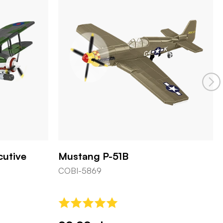
cutive
Mustang P-51B
COBI-5869