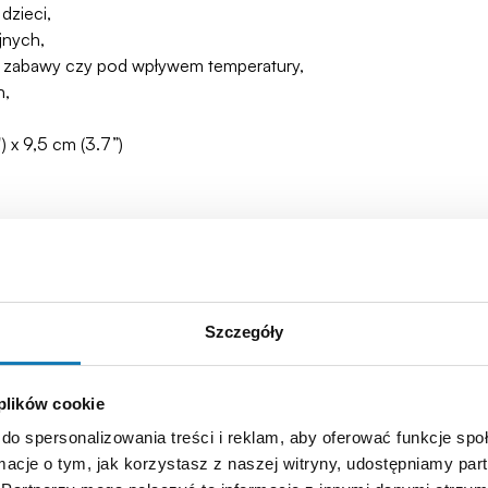
dzieci,
jnych,
asie zabawy czy pod wpływem temperatury,
h,
) x 9,5 cm (3.7”)
Szczegóły
 plików cookie
do spersonalizowania treści i reklam, aby oferować funkcje sp
ormacje o tym, jak korzystasz z naszej witryny, udostępniamy p