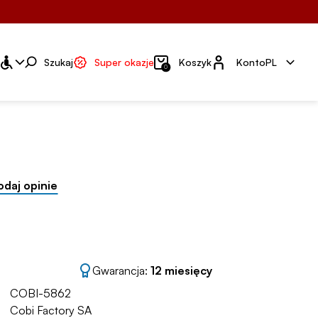
Konto
Szukaj
Super okazje
Koszyk
Konto
PL
0
odaj opinie
Gwarancja:
12 miesięcy
COBI-5862
Cobi Factory SA