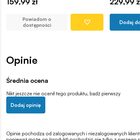
159,99 zł
229,99 z
Powiadom o
Dodaj d
dostępności
Opinie
Średnia ocena
Nikt jeszcze nie ocenił tego produktu, bądź pierwszy
Dodaj opinię
Opinie pochodzą od zalogowanych i niezalogowanych klientów,
ponieważ może on (produkt) pochodzić nie tylko z naszego s