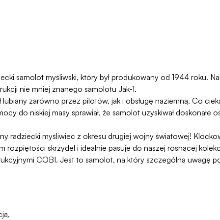
adziecki samolot myśliwski, który był produkowany od 1944 roku.
ukcji nie mniej znanego samolotu Jak-1.
ył lubiany zarówno przez pilotów, jak i obsługę naziemną. Co cie
cy do niskiej masy sprawiał, że samolot uzyskiwał doskonałe os
 radziecki myśliwiec z okresu drugiej wojny światowej! Klockow
ozpiętości skrzydeł i idealnie pasuje do naszej rosnącej kolekc
ukcyjnymi COBI. Jest to samolot, na który szczególną uwagę pow
ją,