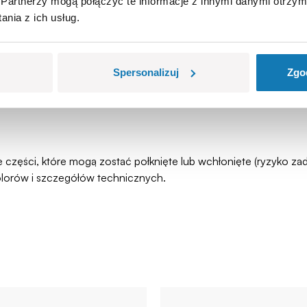
Partnerzy mogą połączyć te informacje z innymi danymi otrzym
nia z ich usług.
Spersonalizuj
Zgo
łe części, które mogą zostać połknięte lub wchłonięte (ryzyko 
olorów i szczegółów technicznych.