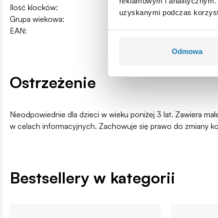
reklamowym i analitycznym. 
Ilość klocków:
140
uzyskanymi podczas korzysta
Grupa wiekowa:
7+
EAN:
5902251058623
Odmowa
Ostrzeżenie
Nieodpowiednie dla dzieci w wieku poniżej 3 lat. Zawiera ma
w celach informacyjnych. Zachowuje się prawo do zmiany k
Bestsellery w kategorii