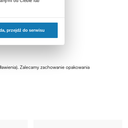
anymi od Ciebie lub
da, przejdź do serwisu
zadławienia). Zalecamy zachowanie opakowania