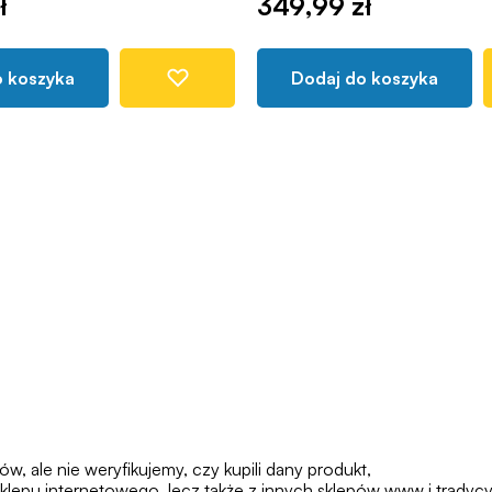
ł
349,99 zł
o koszyka
Dodaj do koszyka
 ale nie weryfikujemy, czy kupili dany produkt,
klepu internetowego, lecz także z innych sklepów www i tradycy