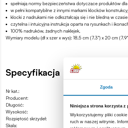
spełniają normy bezpieczeństwa dotyczące produktów dla 
w pełni kompatybilne z innymi markami klocków konstrukcy
klocki z nadrukami nie odkształcają się i nie bledną w cz
czytelna i intuicyjna instrukcja oparta na rysunkach i ikonac
100% nadruków, żadnych naklejek,
Wymiary modelu (dł x szer x wys): 18,5 cm (7.3″) x 20 cm (7.9"
Specyfikacja
Zgoda
Nr kat.:
COBI-5862
Producent:
Cobi Factory SA
Długość:
18,5 cm / 7.3″
Niniejsza strona korzysta z
Wysokość:
9,5 cm / 3.7″
Wykorzystujemy pliki cookie 
Rozpiętość skrzydeł:
20 cm / 7.9″
ruch w naszej witrynie. Inf
Skala:
1:48