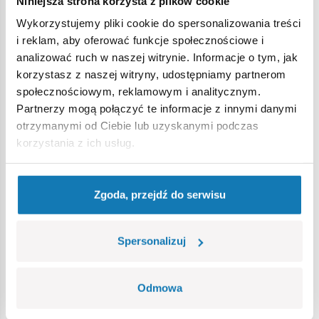
Niniejsza strona korzysta z plików cookie
Wykorzystujemy pliki cookie do spersonalizowania treści
Ostrzeżenie
i reklam, aby oferować funkcje społecznościowe i
analizować ruch w naszej witrynie. Informacje o tym, jak
korzystasz z naszej witryny, udostępniamy partnerom
Nieodpowiednie dla dzieci w wieku poniżej 3 lat. Zawiera
społecznościowym, reklamowym i analitycznym.
małe części, które mogą zostać połknięte lub wchłonięte
Partnerzy mogą połączyć te informacje z innymi danymi
(ryzyko zadławienia). Zalecamy zachowanie opakowania w
otrzymanymi od Ciebie lub uzyskanymi podczas
celach informacyjnych. Zachowuje się prawo do zmiany
korzystania z ich usług.
kolorów i szczegółów technicznych.
Zgoda, przejdź do serwisu
Bestsellery w kategorii
Spersonalizuj
Odmowa