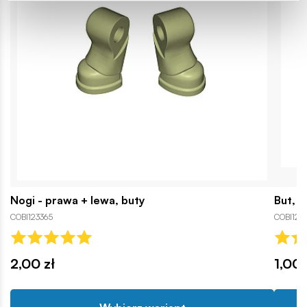
Nogi - prawa + lewa, buty
But, 
COBI123365
COBI129
2,00 zł
1,00 