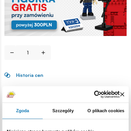
Historia cen
Opis
Zgoda
Szczegóły
O plikach cookies
Lokalizacja produktu:
Strona główna
Klocki na sztuki
Figurki - części i akcesoria