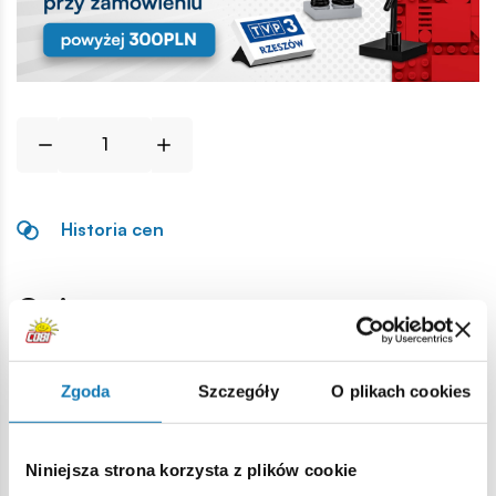
Historia cen
Opis
Lokalizacja produktu:
Zgoda
Szczegóły
O plikach cookies
Strona główna
Klocki na sztuki
Akcesoria ogólne
Świa
Niniejsza strona korzysta z plików cookie