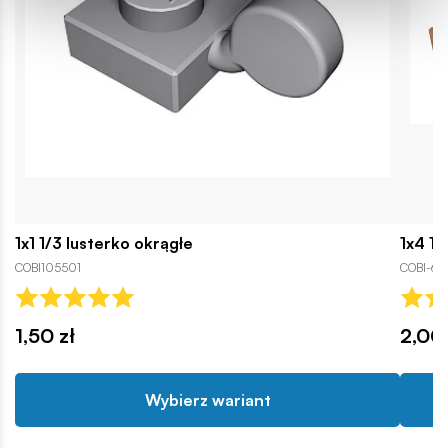
1x1 1/3 lusterko okrągłe
1x4 1/
COBI105501
COBI-64
1,50 zł
2,00 
Wybierz wariant