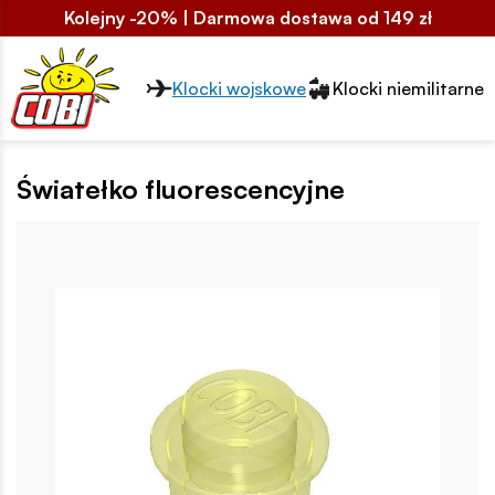
Kolejny -20% | Darmowa dostawa od 149 zł
Przełącznik segmentów2
Klocki wojskowe
Klocki niemilitarne
Światełko fluorescencyjne