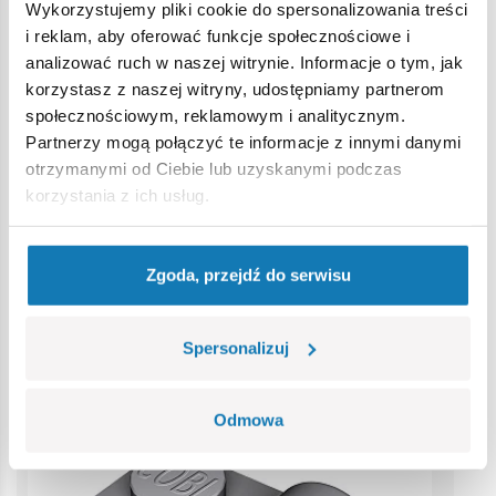
Ostrzeżenie
Wykorzystujemy pliki cookie do spersonalizowania treści
i reklam, aby oferować funkcje społecznościowe i
analizować ruch w naszej witrynie. Informacje o tym, jak
Nieodpowiednie dla dzieci w wieku poniżej 3 lat. Zawiera
korzystasz z naszej witryny, udostępniamy partnerom
małe części, które mogą zostać połknięte lub wchłonięte
społecznościowym, reklamowym i analitycznym.
(ryzyko zadławienia). Zalecamy zachowanie opakowania w
Partnerzy mogą połączyć te informacje z innymi danymi
celach informacyjnych. Zachowuje się prawo do zmiany
otrzymanymi od Ciebie lub uzyskanymi podczas
kolorów i szczegółów technicznych.
korzystania z ich usług.
Bestsellery w kategorii
Zgoda, przejdź do serwisu
Spersonalizuj
Odmowa