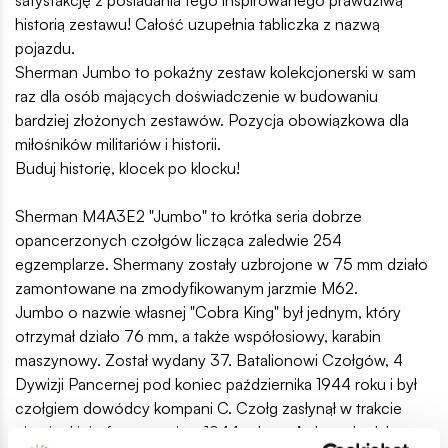
satysfakcję z posiadania tego inspirowanego prawdziwą
historią zestawu! Całość uzupełnia tabliczka z nazwą
pojazdu.
Sherman Jumbo to pokaźny zestaw kolekcjonerski w sam
raz dla osób mających doświadczenie w budowaniu
bardziej złożonych zestawów. Pozycja obowiązkowa dla
miłośników militariów i historii.
Buduj historię, klocek po klocku!
Sherman M4A3E2 "Jumbo" to krótka seria dobrze
opancerzonych czołgów licząca zaledwie 254
egzemplarze. Shermany zostały uzbrojone w 75 mm działo
zamontowane na zmodyfikowanym jarzmie M62.
Jumbo o nazwie własnej "Cobra King" był jednym, który
otrzymał działo 76 mm, a także współosiowy, karabin
maszynowy. Został wydany 37. Batalionowi Czołgów, 4
Dywizji Pancernej pod koniec października 1944 roku i był
czołgiem dowódcy kompani C. Czołg zasłynął w trakcie
niemieckiej ofensywy zimą 1944 roku w Ardenach. Jako