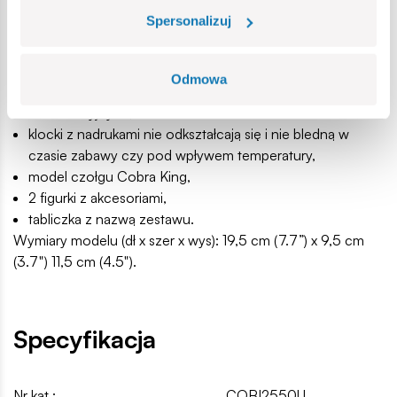
wyprodukowane w UE przez firmę z ponad 20-letnią
Spersonalizuj
tradycją,
spełniają normy bezpieczeństwa dotyczące produktów
dla dzieci,
Odmowa
w pełni kompatybilne z innymi markami klocków
konstrukcyjnych,
klocki z nadrukami nie odkształcają się i nie bledną w
czasie zabawy czy pod wpływem temperatury,
model czołgu Cobra King,
2 figurki z akcesoriami,
tabliczka z nazwą zestawu.
Wymiary modelu (dł x szer x wys): 19,5 cm (7.7”) x 9,5 cm
(3.7") 11,5 cm (4.5").
Specyfikacja
Nr kat.:
COBI2550U