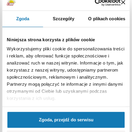
pierwszy przełamał niemieckie linie i dotarł do otoczonych
w belgijskim Bastogne żołnierzy 101 Dywizji
Powietrznodesantowej. Dla upamiętnienia tego doniosłego
Zgoda
Szczegóły
O plikach cookies
wydarzenia załoga czołgu namalowała specjalne graffiti,
które zostało odwzorowane przez COBI przy pomocy
trwałych nadruków. Dalsze losy czołgu są również nie mniej
Niniejsza strona korzysta z plików cookie
emocjonujące. Niektóre źródła podają, że czołg brał udział
Wykorzystujemy pliki cookie do spersonalizowania treści
w „Operation Hammelburg”, czyli sekretnej misji generała
i reklam, aby oferować funkcje społecznościowe i
Pattona, gdzie został zniszczony w marcu 1945 roku. Przez
analizować ruch w naszej witrynie. Informacje o tym, jak
wiele lat wrak czołgu był eksponowany na pomnikach
korzystasz z naszej witryny, udostępniamy partnerom
wojennych pod nieprawidłowym oznaczeniem. Dopiero w
społecznościowym, reklamowym i analitycznym.
2001 roku, kapelan wojskowy Keith Goode przyczynił się do
Partnerzy mogą połączyć te informacje z innymi danymi
odkrycia prawdziwej historii anonimowego wraku. Czołg
otrzymanymi od Ciebie lub uzyskanymi podczas
został pieczołowicie wyremontowany w The Patton
korzystania z ich usług.
Museum i obecnie znajduje się w Forcie Benning w Georgii.
W belgijskim Bastogne natomiast stanął odpowiednio
pomalowany zamiennik słynnego Shermana "King Cobra".
Zgoda, przejdź do serwisu
720 wysokiej jakości elementów,