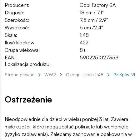
Producent:
Cobi Factory SA
Długość:
18 cm / 7.1″
Szerokość:
7,5 cm / 2.9″
Wysokość:
6 cm /2.4″
Skala:
1:48
Ilość klocków:
422
Grupa wiekowa:
8+
EAN:
5902251027353
Lokalizacja produktu:
Strona główna
WW2
Czołgi - skala 1:48
Pz.Kpfw. VI T
Ostrzeżenie
Nieodpowiednie dla dzieci w wieku poniżej 3 lat. Zawiera
małe części, które mogą zostać połknięte lub wchłonięte
(ryzyko zadławienia). Zalecamy zachowanie opakowania w