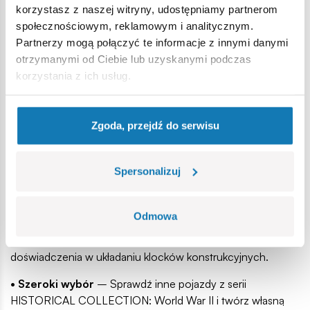
korzystasz z naszej witryny, udostępniamy partnerom
społecznościowym, reklamowym i analitycznym.
Partnerzy mogą połączyć te informacje z innymi danymi
otrzymanymi od Ciebie lub uzyskanymi podczas
korzystania z ich usług.
• Możliwość wyboru oznaczeń historycznych
– W
Zgoda, przejdź do serwisu
zestawie znajdują się elementy umożliwiające zbudowanie
zarówno wersji niemieckiej, jak i francuskiej z nazwą własną
„Bretagne”.
Spersonalizuj
• Prosty proces budowy
– Instrukcja dołączona do
zestawu posiada ikony i ilustracje, które przeprowadzą Cię
Odmowa
przez proces budowy krok po kroku. Dzięki temu składanie
modelu jest łatwe i przyjemne, nawet dla osób bez
doświadczenia w układaniu klocków konstrukcyjnych.
• Szeroki wybór
– Sprawdź inne pojazdy z serii
HISTORICAL COLLECTION: World War II i twórz własną