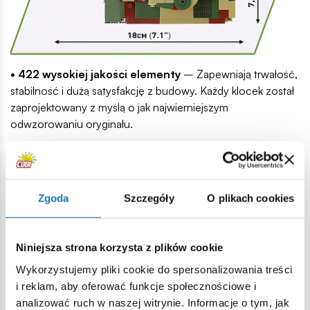
• 422 wysokiej jakości elementy
– Zapewniają trwałość,
stabilność i dużą satysfakcję z budowy. Każdy klocek został
zaprojektowany z myślą o jak najwierniejszym
odwzorowaniu oryginału.
• Współpraca z Musée des Blindés
– Model powstał we
współpracy z renomowanym francuskim muzeum czołgów,
co gwarantuje historyczną wierność i autentyczność detali.
Zgoda
Szczegóły
O plikach cookies
• Ruchome elementy i trakcja gąsienicowa
–
Ruchoma wieża i lufa pozwalają na realistyczne ustawienie
czołgu w różnych pozycjach bojowych. Gąsienice
Niniejsza strona korzysta z plików cookie
poruszają się podczas przesuwania modelu, co dodaje mu
Wykorzystujemy pliki cookie do spersonalizowania treści
realizmu i dynamicznego charakteru.
i reklam, aby oferować funkcje społecznościowe i
analizować ruch w naszej witrynie. Informacje o tym, jak