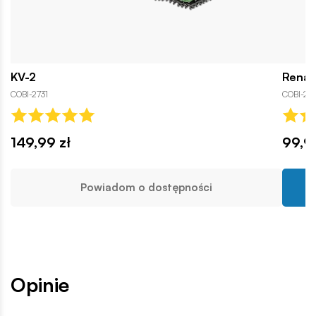
KV-2
Renau
COBI-2731
COBI-271
149,99 zł
99,9
Powiadom o dostępności
Opinie