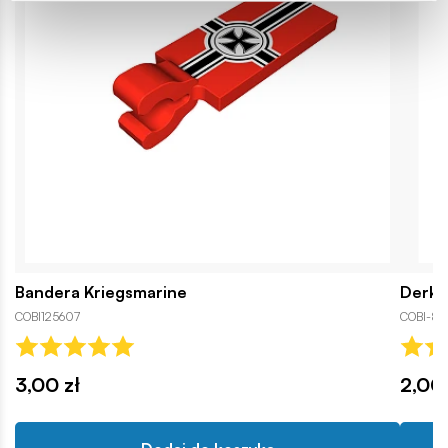
Bandera Kriegsmarine
Derka
COBI125607
COBI-8
3,00 zł
2,00 