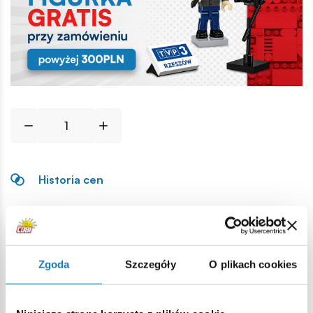
Historia cen
Opis
Zgoda
Szczegóły
O plikach cookies
Lokalizacja produktu:
Strona główna
Klocki na sztuki
Akcesoria ogólne
Pods