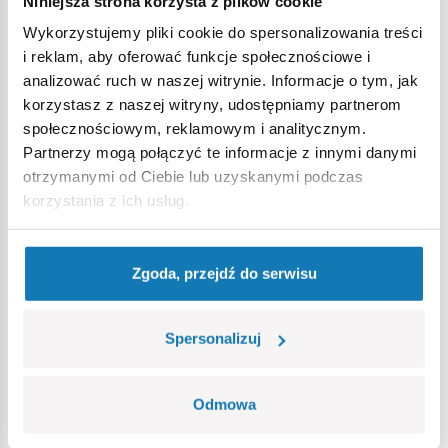
Niniejsza strona korzysta z plików cookie
Wykorzystujemy pliki cookie do spersonalizowania treści
Ostrzeżenie
i reklam, aby oferować funkcje społecznościowe i
analizować ruch w naszej witrynie. Informacje o tym, jak
korzystasz z naszej witryny, udostępniamy partnerom
Nieodpowiednie dla dzieci w wieku poniżej 3 lat. Zawiera
społecznościowym, reklamowym i analitycznym.
małe części, które mogą zostać połknięte lub wchłonięte
Partnerzy mogą połączyć te informacje z innymi danymi
(ryzyko zadławienia). Zalecamy zachowanie opakowania w
otrzymanymi od Ciebie lub uzyskanymi podczas
celach informacyjnych. Zachowuje się prawo do zmiany
korzystania z ich usług.
kolorów i szczegółów technicznych.
Zgoda, przejdź do serwisu
Bestsellery w kategorii
Spersonalizuj
Odmowa