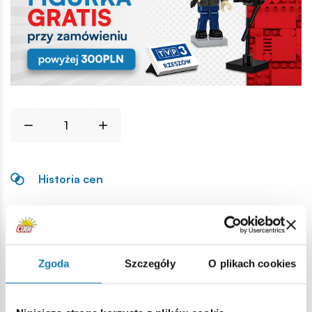
Historia cen
Opis
Zgoda
Szczegóły
O plikach cookies
Lokalizacja produktu:
Strona główna
Klocki na sztuki
Płytki
Płytka 4x8 1/3