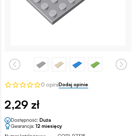
0 opinii
Dodaj opinie
2,29 zł
Dostępność:
Duża
Gwarancja:
12 miesięcy
Numer katalogowy:
COBI-97315