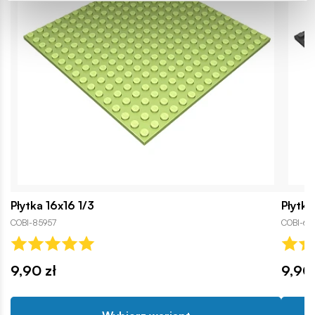
Płytka 16x16 1/3
Płytka
COBI-85957
COBI-679
9,90 zł
9,90 