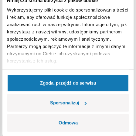
Niniejsza strona korzysta z plików cookie
Wykorzystujemy pliki cookie do spersonalizowania treści
Ostrzeżenie
i reklam, aby oferować funkcje społecznościowe i
analizować ruch w naszej witrynie. Informacje o tym, jak
korzystasz z naszej witryny, udostępniamy partnerom
Nieodpowiednie dla dzieci w wieku poniżej 3 lat. Zawiera
społecznościowym, reklamowym i analitycznym.
małe części, które mogą zostać połknięte lub wchłonięte
Partnerzy mogą połączyć te informacje z innymi danymi
(ryzyko zadławienia). Zalecamy zachowanie opakowania w
otrzymanymi od Ciebie lub uzyskanymi podczas
celach informacyjnych. Zachowuje się prawo do zmiany
korzystania z ich usług.
kolorów i szczegółów technicznych.
Zgoda, przejdź do serwisu
Bestsellery w kategorii
Spersonalizuj
Odmowa