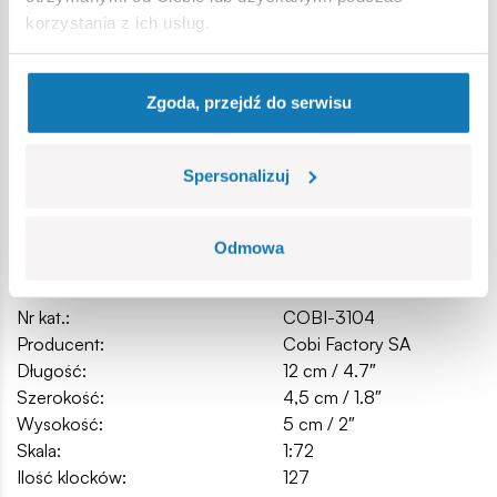
konstrukcyjnych,
korzystania z ich usług.
klocki z nadrukami nie odkształcają się i nie bledną w
czasie zabawy czy pod wpływem temperatury,
czytelna i intuicyjna instrukcja oparta na rysunkach i
Zgoda, przejdź do serwisu
ikonach,
Wymiary modelu (dł x wys): 12 cm (4.7”) x 5 cm (2”)
Spersonalizuj
Specyfikacja
Odmowa
Nr kat.:
COBI-3104
Producent:
Cobi Factory SA
Długość:
12 cm / 4.7″
Szerokość:
4,5 cm / 1.8″
Wysokość:
5 cm / 2″
Skala:
1:72
Ilość klocków:
127