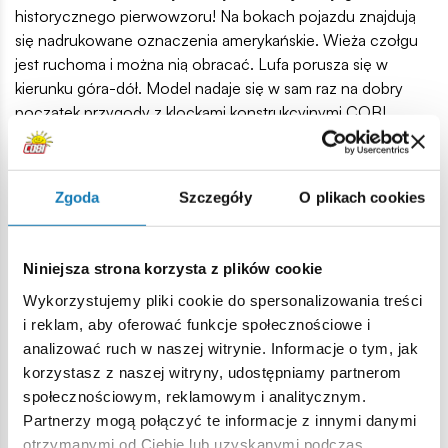
historycznego pierwowzoru! Na bokach pojazdu znajdują
się nadrukowane oznaczenia amerykańskie. Wieża czołgu
jest ruchoma i można nią obracać. Lufa porusza się w
kierunku góra-dół. Model nadaje się w sam raz na dobry
początek przygody z klockami konstrukcyjnymi COBI.
Patton to również ciekawy model i gadżet dla
kolekcjonerów. Zajmuje niewiele miejsca i z łatwością
znajdzie swoje miejsce na biurku w domu, w pracy czy też
Zgoda
Szczegóły
O plikach cookies
na regale z książkami. Jeżeli jesteś zaawansowanym
klockowym konstruktorem, to ten model dostarczy Ci
bardzo ciekawych elementów. Wyraź swoją pasję poprzez
Niniejsza strona korzysta z plików cookie
klocki i buduj historię klocek po klocku!
Wykorzystujemy pliki cookie do spersonalizowania treści
127 wysokiej jakości elementów,
i reklam, aby oferować funkcje społecznościowe i
wyprodukowane w UE przez firmę z ponad 20-letnią
analizować ruch w naszej witrynie. Informacje o tym, jak
tradycją,
korzystasz z naszej witryny, udostępniamy partnerom
spełniają normy bezpieczeństwa dotyczące produktów
społecznościowym, reklamowym i analitycznym.
dla dzieci,
Partnerzy mogą połączyć te informacje z innymi danymi
w pełni kompatybilne z innymi markami klocków
otrzymanymi od Ciebie lub uzyskanymi podczas