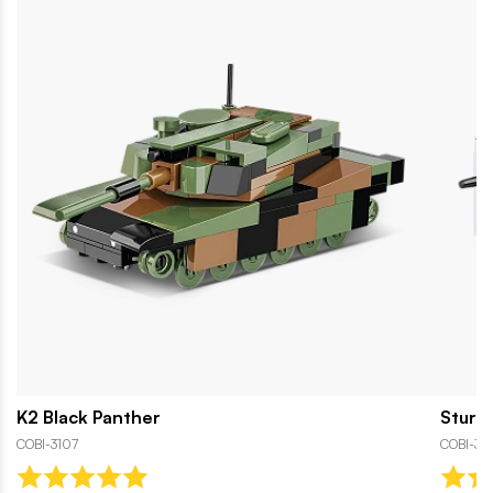
K2 Black Panther
Sturm
COBI-3107
COBI-30