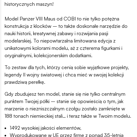
historycznych maszyn!
Model Panzer VIII Maus od COBI to nie tylko potężna
konstrukcja z klocków – to także doskonałe narzędzie do
nauki historii, kreatywnej zabawy i rozwijania pasji
modelarskiej. To niepowtarzalna limitowana edycja z
unikatowymi kolorami modelu, aż z czterema figurkami i
oryginalnymi, kolekcjonerskim dodatkami.
To zestaw dla tych, którzy cenią sobie wyjątkowe projekty,
legendy II wojny światowej i chcą mieć w swojej kolekcji
prawdziwą perełkę.
Gdy zbudujesz ten model, stanie się nie tylko centralnym
punktem Twojej półki – stanie się opowieścią o tym, jak
marzenie o niezniszczalnym czołgu zostało zamknięte w
188 tonach niemieckiej stali… i teraz także w Twoim modelu.
1492 wysokiej jakości elementów,
Wyprodukowane w UE przez firmę z ponad 35-letnią