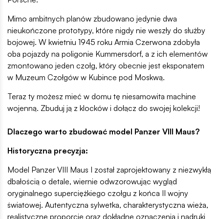
Mimo ambitnych planów zbudowano jedynie dwa
nieukończone prototypy, które nigdy nie weszły do służby
bojowej. W kwietniu 1945 roku Armia Czerwona zdobyła
oba pojazdy na poligonie Kummersdorf, a z ich elementów
zmontowano jeden czołg, który obecnie jest eksponatem
w Muzeum Czołgów w Kubince pod Moskwą.
Teraz ty możesz mieć w domu tę niesamowita machine
wojenną. Zbuduj ją z klocków i dołącz do swojej kolekcji!
Dlaczego warto zbudować model Panzer VIII Maus?
Historyczna precyzja:
Model Panzer VIII Maus I został zaprojektowany z niezwykłą
dbałością o detale, wiernie odwzorowując wygląd
oryginalnego superciężkiego czołgu z końca II wojny
światowej. Autentyczna sylwetka, charakterystyczna wieża,
realistyczne proporcje oraz dokładne oznaczenia i nadruki