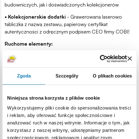
budowniczych, jak i doświadczonych kolekcjonerów
• Kolekcjonerskie dodatki
- Grawerowana laserowo
tabliczka z nazwą zestawu, papierowy certyfikat
autentyczności z odręcznym podpisem CEO firmy COBI!
Ruchome elementy:
Model posiada wiele ruchomych i interaktywnych funkcji:
zdejmowane pokrywy umożliwiają dostęp do wnętrza
czołgu, ruchoma lufa i wieża pozwalają na zmianę położenia
Zgoda
Szczegóły
O plikach cookies
działa, a otwierane włazy i szczegółowo odwzorowany
silnik to prawdziwa gratka dla fanów techniki. Taka
konstrukcja sprawia, że model nie tylko świetnie wygląda na
Niniejsza strona korzysta z plików cookie
półce, ale również doskonale nadaje się do zabawy i
interakcji.
Wykorzystujemy pliki cookie do spersonalizowania treści
i reklam, aby oferować funkcje społecznościowe i
Realistyczna trakcja:
analizować ruch w naszej witrynie. Informacje o tym, jak
korzystasz z naszej witryny, udostępniamy partnerom
Dzięki działającej trakcji gąsienicowej, model porusza się
społecznościowym, reklamowym i analitycznym.