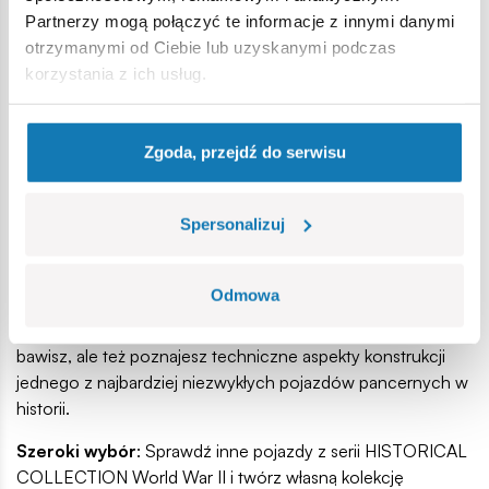
płynnie po różnych powierzchniach. Gąsienice świetnie
Partnerzy mogą połączyć te informacje z innymi danymi
odwzorowują sposób poruszania się tego kolosa i
otrzymanymi od Ciebie lub uzyskanymi podczas
zapewniają dodatkową frajdę z zabawy.
korzystania z ich usług.
Jasna i szczegółowa instrukcja:
Przejrzysta instrukcja z ilustracjami, dzięki której budowanie
Zgoda, przejdź do serwisu
modelu będzie czystą przyjemnością. Mimo dużej liczby
elementów i zaawansowanej konstrukcji, z pomocą
instrukcji poradzi sobie każdy, kto ma odrobinę cierpliwości i
Spersonalizuj
pasji.
Zabawa i nauka w jednym:
Odmowa
Budując model z 1492 elementów, nie tylko doskonale się
bawisz, ale też poznajesz techniczne aspekty konstrukcji
jednego z najbardziej niezwykłych pojazdów pancernych w
historii.
Szeroki wybór
: Sprawdź inne pojazdy z serii HISTORICAL
COLLECTION World War II i twórz własną kolekcję