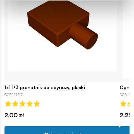
1x1 1/3 granatnik pojedynczy, płaski
Ogniw
COBI127517
COBI-98
2,00 zł
2,25 