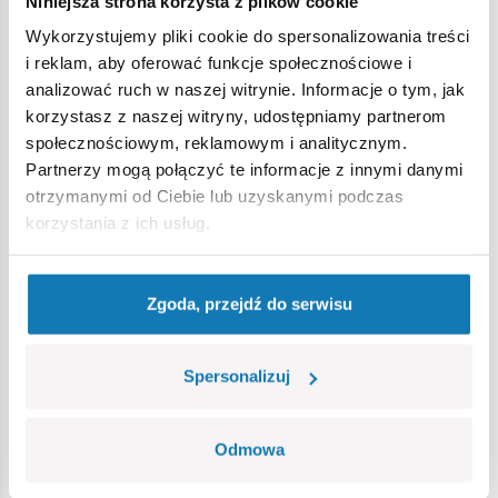
Niniejsza strona korzysta z plików cookie
Wykorzystujemy pliki cookie do spersonalizowania treści
Ostrzeżenie
i reklam, aby oferować funkcje społecznościowe i
analizować ruch w naszej witrynie. Informacje o tym, jak
korzystasz z naszej witryny, udostępniamy partnerom
Nieodpowiednie dla dzieci w wieku poniżej 3 lat. Zawiera
społecznościowym, reklamowym i analitycznym.
małe części, które mogą zostać połknięte lub wchłonięte
Partnerzy mogą połączyć te informacje z innymi danymi
(ryzyko zadławienia). Zalecamy zachowanie opakowania w
otrzymanymi od Ciebie lub uzyskanymi podczas
celach informacyjnych. Zachowuje się prawo do zmiany
korzystania z ich usług.
kolorów i szczegółów technicznych.
Zgoda, przejdź do serwisu
Bestsellery w kategorii
Spersonalizuj
Odmowa