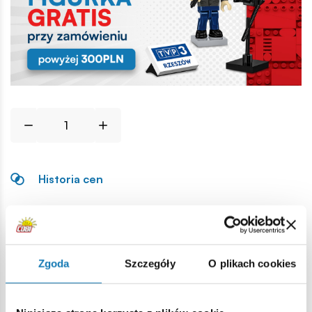
Historia cen
Opis
Zgoda
Szczegóły
O plikach cookies
Lokalizacja produktu:
Strona główna
Klocki na sztuki
Części zamienne wojskow