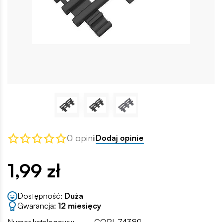
0 opinii
Dodaj opinie
1,99 zł
Dostępność:
Duża
Gwarancja:
12 miesięcy
Numer katalogowy:
COBI-74389