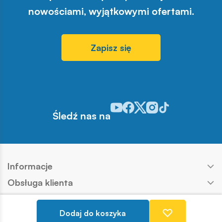
nowościami, wyjątkowymi ofertami.
Zapisz się
Odwiedź nasz profil w serwisie Y
Odwiedź nasz profil w serwisi
Odwiedź nasz profil w serw
Odwiedź nasz profil w 
Odwiedź nasz profil
Śledź nas na
Informacje
Obsługa klienta
Produkty
Dodaj do koszyka
Kontakt