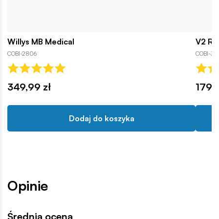
Willys MB Medical
V2 Ro
COBI-2806
COBI-312
349,99 zł
179,9
Dodaj do koszyka
Opinie
Średnia ocena