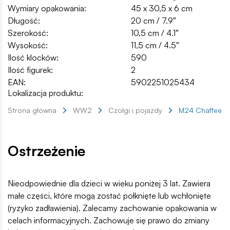
Wymiary opakowania:
45 x 30,5 x 6 cm
Długość:
20 cm / 7.9″
Szerokość:
10,5 cm / 4.1″
Wysokość:
11,5 cm / 4.5″
Ilość klocków:
590
Ilość figurek:
2
EAN:
5902251025434
Lokalizacja produktu:
Strona główna
WW2
Czołgi i pojazdy
M24 Chaffee
Ostrzeżenie
Nieodpowiednie dla dzieci w wieku poniżej 3 lat. Zawiera
małe części, które mogą zostać połknięte lub wchłonięte
(ryzyko zadławienia). Zalecamy zachowanie opakowania w
celach informacyjnych. Zachowuje się prawo do zmiany