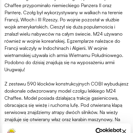
Chaffee przypominało niemieckiego Panzera II oraz
Panterę. Czołg był wykorzystywany w walkach na terenie
Francji, Włoch i III Rzeszy. Po wojnie pozostał w służbie
wojsk amerykańskich. Cieszył się dużą popularnością i
znalazł wielu nabywców na całym świecie. M24 używano
również w wojnie koreańskiej. Egzemplarze należące do
Francji walczyły w Indochinach i Algierii. W wojnie
wietnamskiej używała ich armia Wietnamu Południowego.
Podobno do dzisiaj znajdują się na wyposażeniu armii
Urugwaju!
Z zestawu 590 klocków konstrukcyjnych COBI wybudujesz
doskonale odwzorowany model czołgu lekkiego M24
Chaffee. Model posiada działającą trakcję gąsienicową,
obracającą się wieżę i ruchomą lufę. Pod otwieraną klapą
serwisową znajdziemy atrapy dwóch silników. Na wieży
znajduje się otwierany właz oraz karabin maszynowy. Na
modelu znajdziemy trwałe nadruki, które nie ścierają się