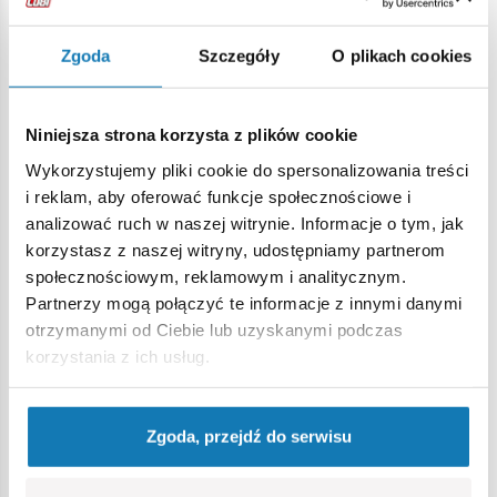
nawet podczas intensywnej zabawy.
Do zestawu dołączone są dwie figurki żołnierzy
amerykańskich. Pierwsza postać to dowódca czołgu
Zgoda
Szczegóły
O plikach cookies
wyposażony w pistolet maszynowy M3 (Smarownica) i
lornetkę. Towarzyszy mu ociekający smarem mechanik
czołgowy wyposażony w klucz. Obaj żołnierze mają na
Niniejsza strona korzysta z plików cookie
głowach nowy rodzaj hełmofonu czołgowego!
Wykorzystujemy pliki cookie do spersonalizowania treści
Zestaw z pewnością zadowoli młodszych fanów klocków
i reklam, aby oferować funkcje społecznościowe i
oraz dorosłych kolekcjonerów. Budowniczowie dioram z
analizować ruch w naszej witrynie. Informacje o tym, jak
pewnością wykorzystają go do odtwarzania końcowego
korzystasz z naszej witryny, udostępniamy partnerom
okresu II wojny światowej. Po niewielkich modyfikacjach
społecznościowym, reklamowym i analitycznym.
zestaw sprawdzi się również w teatrze działań wojennych w
Partnerzy mogą połączyć te informacje z innymi danymi
Korei i Wietnamie.
otrzymanymi od Ciebie lub uzyskanymi podczas
Klocki konstrukcyjne COBI to wysokiej jakości bezpieczny
korzystania z ich usług.
produkt polski w całości wytworzony w fabryce w Mielcu na
Podkarpaciu.
Zgoda, przejdź do serwisu
590 wysokiej jakości elementów,
wyprodukowane w UE przez firmę z ponad 20-letnią