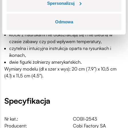
tradycją,
Spersonalizuj
spełniają normy bezpieczeństwa dotyczące produktów
dla dzieci,
w pełni kompatybilne z innymi markami klocków
Odmowa
konstrukcyjnych,
klocki z nadrukami nie odkształcają się i nie bledną w
czasie zabawy czy pod wpływem temperatury,
czytelna i intuicyjna instrukcja oparta na rysunkach i
ikonach,
dwie figurki żołnierzy amerykańskich.
Wymiary modelu (dł x szer x wys): 20 cm (7.9”) x 10,5 cm
(4.1) x 11,5 cm (4.5").
Specyfikacja
Nr kat.:
COBI-2543
Producent:
Cobi Factory SA