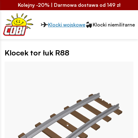
Kolejny -20% | Darmowa dostawa od 149 zł
Przełącznik segmentów2
Klocki wojskowe
Klocki niemilitarne
Klocek tor łuk R88