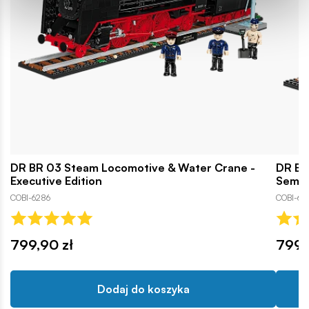
DR BR 03 Steam Locomotive & Water Crane -
DR BR
Executive Edition
Sema
COBI-6286
COBI-62
799,90 zł
799,
Dodaj do koszyka