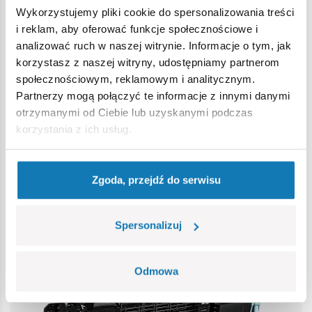
Ostrzeżenie
Wykorzystujemy pliki cookie do spersonalizowania treści
i reklam, aby oferować funkcje społecznościowe i
Nieodpowiednie dla dzieci w wieku poniżej 3 lat. Zawiera
analizować ruch w naszej witrynie. Informacje o tym, jak
małe części, które mogą zostać połknięte lub wchłonięte
korzystasz z naszej witryny, udostępniamy partnerom
(ryzyko zadławienia). Zalecamy zachowanie opakowania w
społecznościowym, reklamowym i analitycznym.
celach informacyjnych. Zachowuje się prawo do zmiany
Partnerzy mogą połączyć te informacje z innymi danymi
kolorów i szczegółów technicznych.
otrzymanymi od Ciebie lub uzyskanymi podczas
korzystania z ich usług.
Bestsellery w kategorii
Zgoda, przejdź do serwisu
Spersonalizuj
Odmowa