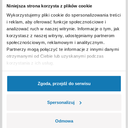
Strona główna
Klocki na sztuki
Broń
Karabin MAS
Niniejsza strona korzysta z plików cookie
Wykorzystujemy pliki cookie do spersonalizowania treści
i reklam, aby oferować funkcje społecznościowe i
Ostrzeżenie
analizować ruch w naszej witrynie. Informacje o tym, jak
korzystasz z naszej witryny, udostępniamy partnerom
społecznościowym, reklamowym i analitycznym.
Nieodpowiednie dla dzieci w wieku poniżej 3 lat. Zawiera
Partnerzy mogą połączyć te informacje z innymi danymi
małe części, które mogą zostać połknięte lub wchłonięte
otrzymanymi od Ciebie lub uzyskanymi podczas
(ryzyko zadławienia). Zalecamy zachowanie opakowania w
korzystania z ich usług.
celach informacyjnych. Zachowuje się prawo do zmiany
kolorów i szczegółów technicznych.
Zgoda, przejdź do serwisu
Bestsellery w kategorii
Spersonalizuj
Odmowa