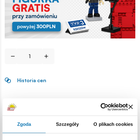
Historia cen
Opis
MAS
36 – francuski
karabin
powtarzalny.
Zgoda
Szczegóły
O plikach cookies
Lokalizacja produktu: