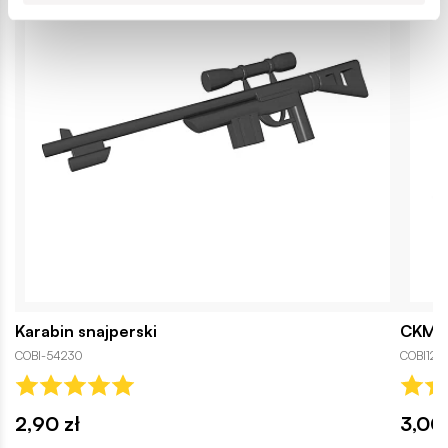
Karabin snajperski
CKM M
COBI-54230
COBI122
2,90 zł
3,00 